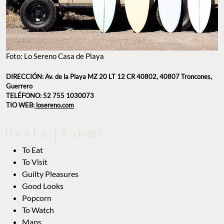
Foto: Lo Sereno Casa de Playa
DIRECCIÓN: Av. de la Playa MZ 20 LT 12 CR 40802, 40807 Troncones,
Guerrero
TELÉFONO: 52 755 1030073
TIO WEB:
losereno.com
To Eat
To Visit
Guilty Pleasures
Good Looks
Popcorn
To Watch
Maps