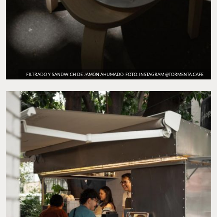
FILTRADO Y SÁNDWICH DE JAMÓN AHUMADO. FOTO: INSTAGRAM @TORMENTA.CAFE