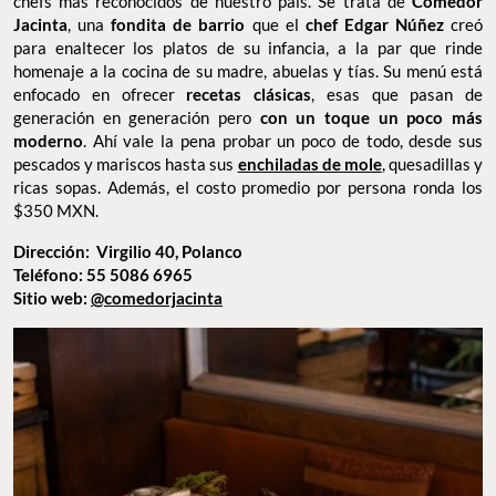
chefs más reconocidos de nuestro país. Se trata de
Comedor
Jacinta
, una
fondita de barrio
que el
chef Edgar Núñez
creó
para enaltecer los platos de su infancia, a la par que rinde
homenaje a la cocina de su madre, abuelas y tías. Su menú está
enfocado en ofrecer
recetas clásicas
, esas que pasan de
generación en generación pero
con un toque un poco más
moderno
. Ahí vale la pena probar un poco de todo, desde sus
pescados y mariscos hasta sus
enchiladas de mole
, quesadillas y
ricas sopas. Además, el costo promedio por persona ronda los
$350 MXN.
Dirección: Virgilio 40, Polanco
Teléfono: 55 5086 6965
Sitio web:
@comedorjacinta