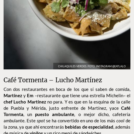
CHILAQUILES VERDES. FOTO: INSTAGRAM @EATLALO
Café Tormenta – Lucho Martínez
Con dos restaurantes en boca de los que sí saben de comida,
Martínez
y
Em
–restaurante que tiene una estrella Michelin– el
chef Lucho Martínez
no para. Y es que en la esquina de la calle
de Puebla y Mérida, justo enfrente de Martínez, yace
Café
Tormenta
, un
puesto ambulante
, o mejor dicho, cafetería
ambulante. Este
spot
se ha convertido en uno de los más
cool
de
la zona, ya que ahí encontrarás
bebidas de especialidad
, además
de música de
vinilos
y un rico menú de sándwiches.