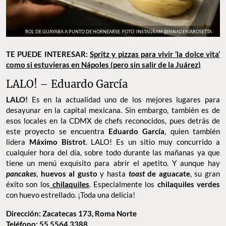
ROL DE GUAYABA A PUNTO DE HORNEARSE. FOTO: INSTAGRAM @PANADERIAROSETTA
TE PUEDE INTERESAR:
Spritz y pizzas para vivir ‘la dolce vita’
como si estuvieras en Nápoles (pero sin salir de la Juárez)
LALO! – Eduardo García
LALO!
Es en la actualidad uno de los mejores
lugares para
desayunar en la capital mexicana. Sin embargo, también es de
esos locales en la CDMX de chefs reconocidos, pues detrás de
este proyecto se encuentra
Eduardo García
, quien también
lidera
Máximo Bistrot
. LALO! Es un sitio muy concurrido a
cualquier hora del día, sobre todo durante las mañanas ya que
tiene un menú exquisito para abrir el apetito. Y aunque hay
pancakes
,
huevos al gusto
y hasta
toast
de aguacate
, su gran
éxito son los
chilaquiles
. Especialmente los
chilaquiles verdes
con huevo estrellado. ¡Toda una delicia!
Dirección: Zacatecas 173, Roma Norte
Teléfono: 55 5564 3388