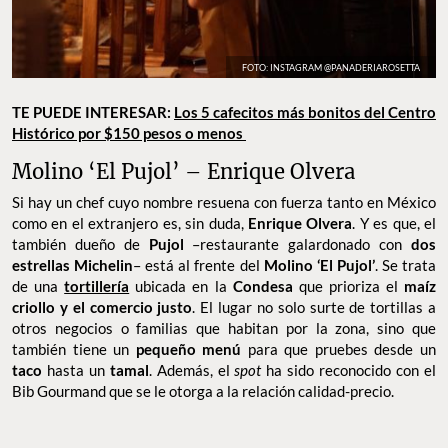
FOTO: INSTAGRAM @PANADERIAROSETTA
TE PUEDE INTERESAR:
Los 5 cafecitos más bonitos del Centro
Histórico por $150 pesos o menos
Molino ‘El Pujol’ – Enrique Olvera
Si hay un chef cuyo nombre resuena con fuerza tanto en México
como en el extranjero es, sin duda,
Enrique Olvera
. Y es que, el
también dueño de
Pujol
–restaurante galardonado con
dos
estrellas Michelin
– está al frente del
Molino ‘El Pujol’
. Se trata
de una
tortillería
ubicada en la
Condesa
que prioriza el
maíz
criollo y el comercio justo
. El lugar no solo surte de tortillas a
otros negocios o familias que habitan por la zona, sino que
también tiene un
pequeño menú
para que pruebes desde un
taco
hasta un
tamal
. Además, el
spot
ha sido reconocido con el
Bib Gourmand que se le otorga a la relación calidad-precio.