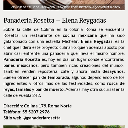
CEVICHE DE CALLO DE HACHA CON HABANERO. FOTO: INSTAGRAM @COMEDORJACINTA
Panadería Rosetta – Elena Reygadas
Sobre la calle de Colima en la colonia Roma se encuentra
Rosetta, un restaurante de
cocina mexicana
que ha sido
galardonado con una estrella Michelin.
Elena Reygadas
, es la
chef que lidera este proyecto culinario, quien además apostó por
abrir casi enfrente una panadería que lleva el mismo nombre.
Panadería Rosetta
es, hoy en día, un lugar donde encontrarás
panes mexicanos
, pero también ricas creaciones del mundo.
También venden repostería, café y ahora hasta
desayunos.
Suelen ofrecer
pan de temporada
, algunos dependiendo de los
ingredientes y otros más de las festividades, como
rosca de
reyes
,
tamales
y
pan de muerto
. Además, hay otra sucursal en la
calle de Puebla 242.
Dirección: Colima 179, Roma Norte
Teléfono: 55 5207 2976
Sitio web:
@panaderiarosetta