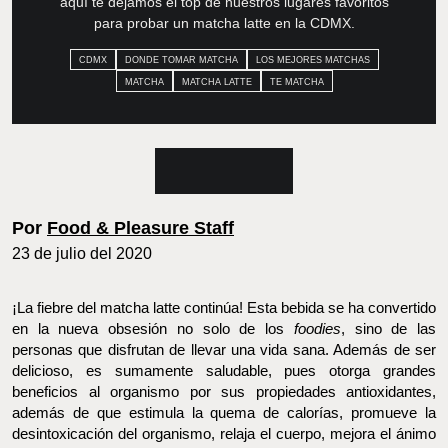
aquí te dejamos el top de nuestros lugares favoritos para
probar un matcha latte en la CDMX.
CDMX
DONDE TOMAR MATCHA
LOS MEJORES MATCHAS
MATCHA
MATCHA LATTE
TE MATCHA
Por
Food & Pleasure Staff
23 de julio del 2020
¡La fiebre del matcha latte continúa! Esta bebida se ha
convertido en la nueva obsesión no solo de los
foodies
, sino de las
personas que disfrutan de llevar una vida sana. Además de ser
delicioso, es sumamente saludable, pues otorga grandes
beneficios al organismo por sus propiedades antioxidantes,
además de que estimula la quema de calorías, promueve la
desintoxicación del organismo, relaja el cuerpo, mejora el ánimo