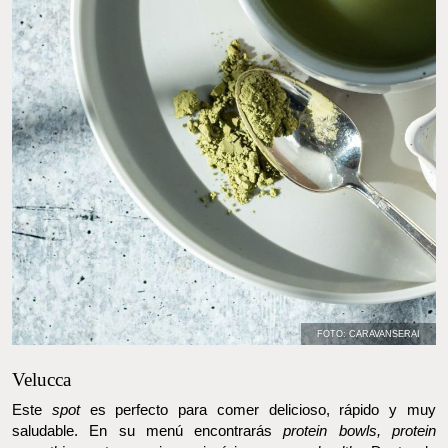
FOTO: CARAVANSERAI
Velucca
Este
spot
es perfecto para comer delicioso, rápido y muy
saludable. En su menú encontrarás
protein bowls, protein
smoothies
y otras opciones riquísimas y muy
healthy.
Dentro de