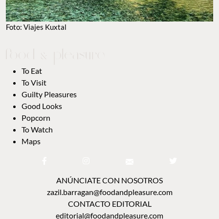
Foto: Viajes Kuxtal
To Eat
To Visit
Guilty Pleasures
Good Looks
Popcorn
To Watch
Maps
ANÚNCIATE CON NOSOTROS
zazil.barragan@foodandpleasure.com
CONTACTO EDITORIAL
editorial@foodandpleasure.com