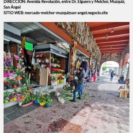
DIRECCIÓN: Avenida Revolución, entre Dr. Elguero y Melchor, Muzquiz,
San Ángel
SITIO WEB: mercado-melchor-muzquizsan-angel.negocio.site