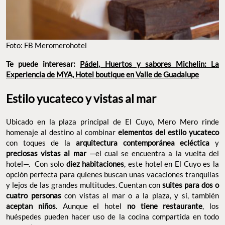
Foto: FB Meromerohotel
Te puede interesar:
Pádel, Huertos y sabores Michelin: La
Experiencia de MYA, Hotel boutique en Valle de Guadalupe
Estilo yucateco y vistas al mar
Ubicado en la plaza principal de El Cuyo, Mero Mero rinde
homenaje al destino al combinar
elementos del estilo yucateco
con toques de la
arquitectura contemporánea ecléctica
y
preciosas vistas al mar
—el cual se encuentra a la vuelta del
hotel—. Con solo
diez habitaciones
, este hotel en El Cuyo es la
opción perfecta para quienes buscan unas vacaciones tranquilas
y lejos de las grandes multitudes. Cuentan con
suites para dos o
cuatro personas
con vistas al mar o a la plaza, y sí, también
aceptan niños
. Aunque el hotel
no tiene restaurante
, los
huéspedes pueden hacer uso de la cocina compartida en todo