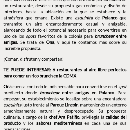
un restaurante, desde su propuesta gastronómica y diseño de
interiores, hasta la ubicación en la que se establece y la
atmósfera que emana. Existe una
esquinita
de
Polanco
que
transmite un aire encantadoramente casual y amigable,
alardeando de todo el potencial necesario para convertirse en
uno de los
spots
favoritos de la colonia para
brunchear
entre
amigas
. Se trata de
Ona
, y aquí te contamos más sobre su
increíble propuesta.
¡Coman, disfruten y compartan!
TE PUEDE INTERESAR: 6 restaurantes al aire libre perfectos
para comer un rico brunch en la CDMX
Ona
cuenta con todo lo indispensable para convertirse en el
spot
predilecto donde
brunchear
entre amigas en Polanco
. Para
empezar, su establecimiento se localiza sobre una encantadora
esquinita
justo frente al
Parque Lincoln
, manteniendo un entorno
armoniosamente natural y despreocupado. Su propuesta
culinaria, a cargo de la
chef Ara Patiño
, privilegia la
calidad del
producto
y los
sabores mediterráneos
en cada una de sus
preparaciones.