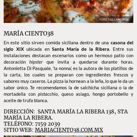
FOTO: LOS CANCINOS
MARÍA CIENTO38
En este sitio sirven comida siciliana dentro de una
casona del
siglo XIX
ubicada en
Santa María de la Ribera
. Entre sus
instalaciones destacan escenarios como un hermoso patio con
decoración
hipster
que invita a quedarse durante horas.
Antonietta Di Pasquale, ‘la nonna’, es la autora de los platillos de
la carta, los cuales se preparan con ingredientes frescos y
sabores muy caseros. La pizza la hornean a la leña, lo que le da un
sabor único. Te recomendamos la de salchicha siciliana o la de
mortadella con
pistacchio,
queso asiago, hongo portobello y
aceite de trufa blanca.
DIRECCIÓN: SANTA MARÍA LA RIBERA 138, STA
MARÍA LA RIBERA.
TELÉFONO: 7159 2039
SITIO WEB:
MARIACIENTO38.COM.MX