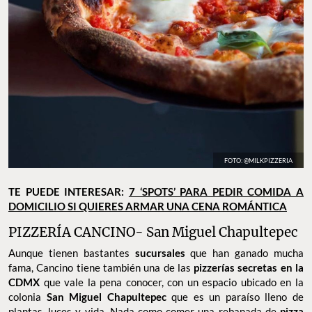
FOTO: @MILKPIZZERIA
TE PUEDE INTERESAR:
7 ‘SPOTS’ PARA PEDIR COMIDA A
DOMICILIO SI QUIERES ARMAR UNA CENA ROMÁNTICA
PIZZERÍA CANCINO- San Miguel Chapultepec
Aunque tienen bastantes
sucursales
que han ganado mucha
fama, Cancino tiene también una de las
pizzerías secretas en la
CDMX
que vale la pena conocer, con un espacio ubicado en la
colonia
San Miguel Chapultepec
que es un paraíso lleno de
plantas, luces y vida. Nada como comer una rebanada de
pizza