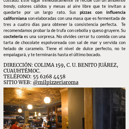
costado. Este lugar inmediatamente te recibe con un ambiente
trendy
, colores cálidos y mesas al aire libre que te invitan a
quedarte por un largo rato. Sus
pizzas con influencia
californiana
son elaboradas con una masa que es fermentada de
tres a cuatro días para obtener la consistencia perfecta. Te
recomendamos probar la de trufa con cebolla y queso gruyere. Su
coctelería
es una sorpresa. No olvides cerrar tu comida con una
tarta de chocolate espolvoreada con sal de mar y servida con
helado de caramelo. Tiene el nivel de dulce perfecto, no te
empalagará, y te terminarás hasta el último bocado.
DIRECCIÓN: COLIMA 159, C. U. BENITO JUÁREZ,
CUAUHTÉMOC.
TELÉFONO: 55 6268 4458
SITIO WEB:
@milpizzeriaroma