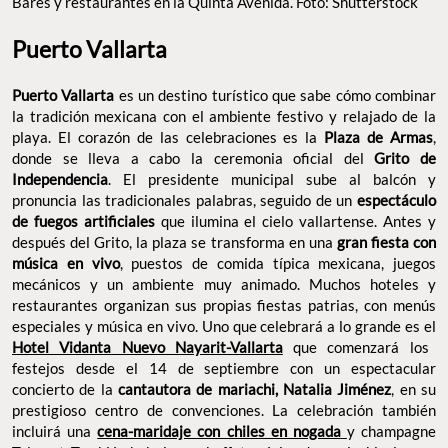
Bares y restaurantes en la Quinta Avenida. Foto: Shutterstock
Puerto Vallarta
Puerto Vallarta
es un destino turístico que sabe cómo combinar
la tradición mexicana con el ambiente festivo y relajado de la
playa. El corazón de las celebraciones es la
Plaza de Armas
,
donde se lleva a cabo la ceremonia oficial del
Grito de
Independencia
. El presidente municipal sube al balcón y
pronuncia las tradicionales palabras, seguido de un
espectáculo
de fuegos artificiales
que ilumina el cielo vallartense. Antes y
después del Grito, la plaza se transforma en una
gran fiesta con
música en vivo
, puestos de comida típica mexicana, juegos
mecánicos y un ambiente muy animado. Muchos hoteles y
restaurantes organizan sus propias fiestas patrias, con menús
especiales y música en vivo. Uno que celebrará a lo grande es el
Hotel Vidanta Nuevo Nayarit-Vallarta
que comenzará los
festejos desde el 14 de septiembre con un espectacular
concierto de la
cantautora de mariachi, Natalia Jiménez
, en su
prestigioso centro de convenciones. La celebración también
incluirá una
cena-maridaje con chiles en nogada
y champagne