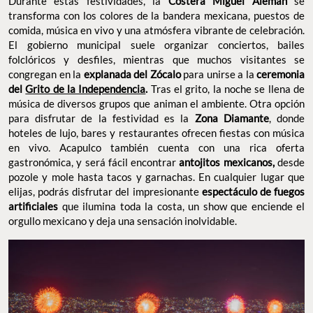
Durante estas festividades, la
Costera Miguel Alemán
se
transforma con los colores de la bandera mexicana, puestos de
comida, música en vivo y una atmósfera vibrante de celebración.
El gobierno municipal suele organizar conciertos, bailes
folclóricos y desfiles, mientras que muchos visitantes se
congregan en la
explanada del Zócalo
para unirse a la
ceremonia
del
Grito de la Independencia
.
Tras el grito, la noche se llena de
música de diversos grupos que animan el ambiente. Otra opción
para disfrutar de la festividad es la
Zona Diamante
, donde
hoteles de lujo, bares y restaurantes ofrecen fiestas con música
en vivo. Acapulco también cuenta con una rica oferta
gastronómica, y será fácil encontrar
antojitos mexicanos,
desde
pozole y mole hasta tacos y garnachas. En cualquier lugar que
elijas, podrás disfrutar del impresionante
espectáculo de fuegos
artificiales
que ilumina toda la costa, un show que enciende el
orgullo mexicano y deja una sensación inolvidable.