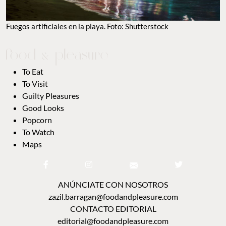
Fuegos artificiales en la playa. Foto: Shutterstock
To Eat
To Visit
Guilty Pleasures
Good Looks
Popcorn
To Watch
Maps
ANÚNCIATE CON NOSOTROS
zazil.barragan@foodandpleasure.com
CONTACTO EDITORIAL
editorial@foodandpleasure.com