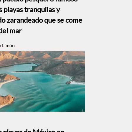
s playas tranquilas y
do zarandeado que se come
 del mar
a Limón
s playas de México en