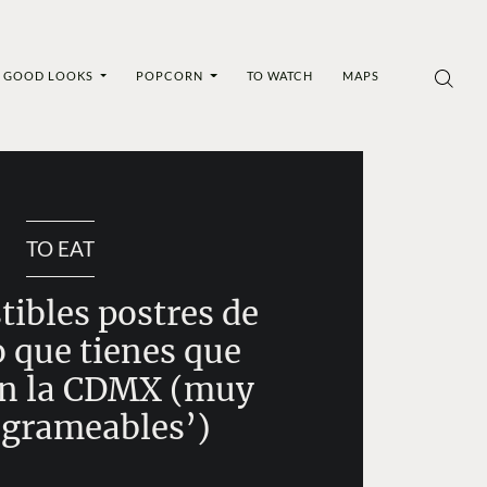
GOOD LOOKS
POPCORN
TO WATCH
MAPS
TO EAT
stibles postres de
o que tienes que
en la CDMX (muy
agrameables’)