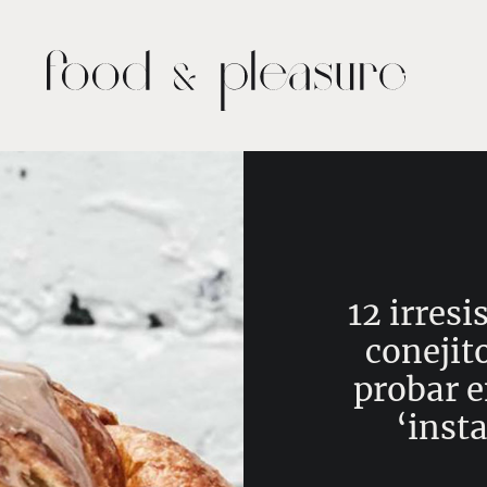
12 irresi
conejit
probar 
‘inst