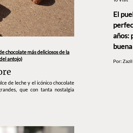
El pue
perfec
años: 
buena
 de chocolate más deliciosos de la
el antojo)
Por:
Zazi
ore
ce de leche y el icónico chocolate
grandes, que con tanta nostalgia