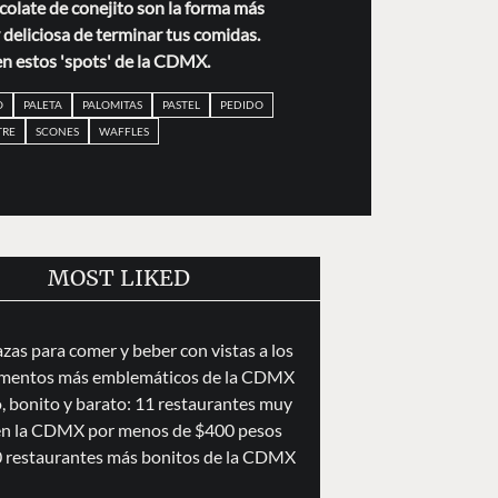
colate de conejito son la forma más
 deliciosa de terminar tus comidas.
n estos 'spots' de la CDMX.
O
PALETA
PALOMITAS
PASTEL
PEDIDO
TRE
SCONES
WAFFLES
MOST LIKED
azas para comer y beber con vistas a los
entos más emblemáticos de la CDMX
 bonito y barato: 11 restaurantes muy
 en la CDMX por menos de $400 pesos
0 restaurantes más bonitos de la CDMX