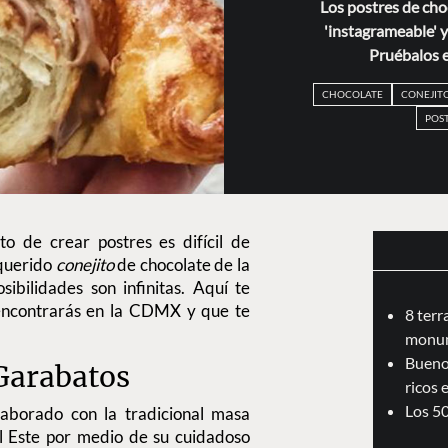
Los postres de cho
'instagrameable' y
Pruébalos e
CHOCOLATE
CONEJIT
POS
o de crear postres es difícil de
 querido
conejito
de chocolate de la
ibilidades son infinitas. Aquí te
encontrarás en la CDMX y que te
8 terr
monum
Bueno,
Garabatos
ricos
Los 5
aborado con la tradicional masa
l Este por medio de su cuidadoso