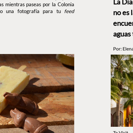
La Di
as mientras paseas por la Colonia
o una fotografía para tu
feed
no es l
encuen
aguas 
Por:
Elen
To Visit