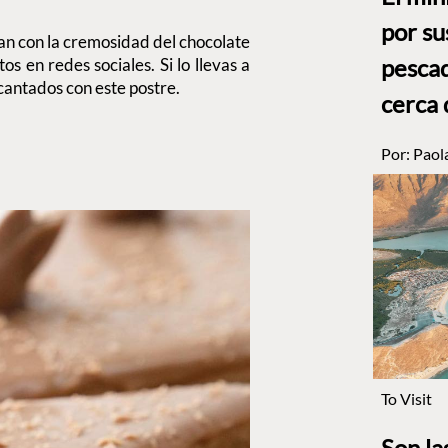
por su
an con la cremosidad del chocolate
pesca
os en redes sociales. Si lo llevas a
antados con este postre.
cerca
Por:
Paol
To Visit
Son la