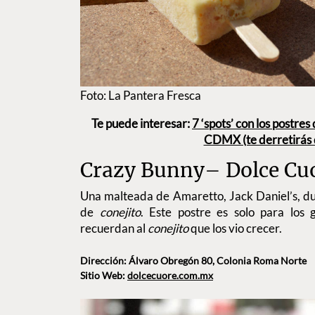
Foto: La Pantera Fresca
Te puede interesar:
7 ‘spots’ con los postres
CDMX (te derretirás d
Crazy Bunny– Dolce Cu
Una malteada de Amaretto, Jack Daniel’s, dul
de
conejito
. Este postre es solo para los 
recuerdan al
conejito
que los vio crecer.
Dirección: Álvaro Obregón 80, Colonia Roma Norte
Sitio Web:
dolcecuore.com.mx