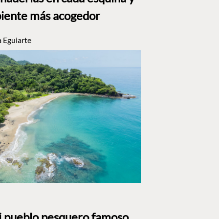
biente más acogedor
a Eguiarte
i pueblo pesquero famoso