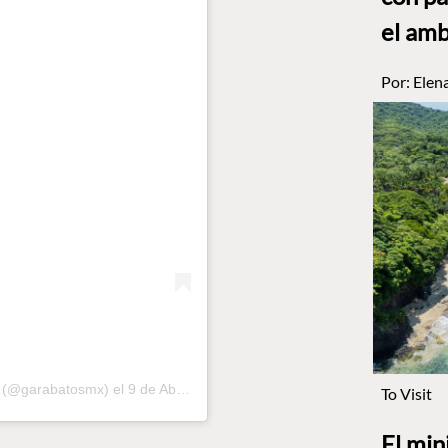
el am
Por:
Elen
al (@garabatosmx)
el
9 de Abr de 2019 a las 8:30 PDT
To Visit
El min