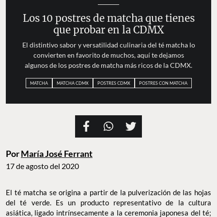
Los 10 postres de matcha que tienes
que probar en la CDMX
El distintivo sabor y versatilidad culinaria del té matcha lo
convierten en favorito de muchos, aquí te dejamos
algunos de los postres de matcha más ricos de la CDMX.
MATCHA
MATCHA CDMX
POSTRES CDMX
POSTRES CON MATCHA
Por
María José Ferrant
17 de agosto del 2020
El té matcha se origina a partir de la pulverización de las hojas
del té verde. Es un producto representativo de la cultura
asiática, ligado intrínsecamente a la ceremonia japonesa del té;