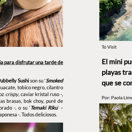
To Visit
El mini p
 para disfrutar una tarde de
playas tr
ubbelly Sushi
son su ‘
Smoked
que se co
guacate, tobico negro, cilantro
roz
crispy
, caviar kristal ruso -,
Por:
Paola Lim
as brasas, bok choy, puré de
orado -, o su ‘
Temaki Riku
’ –
ponesa -. Todos deliciosos.