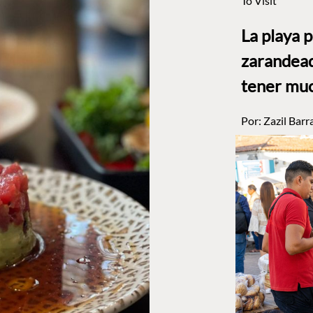
To Visit
La playa 
zarandead
tener muc
Por:
Zazil Barr