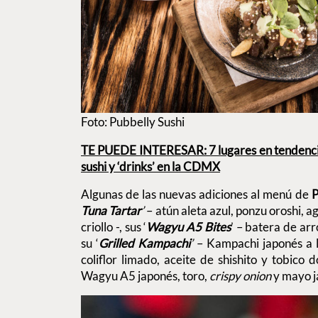
Foto: Pubbelly Sushi
TE PUEDE INTERESAR: 7 lugares en tendencia
sushi y ‘drinks’ en la CDMX
Algunas de las nuevas adiciones al menú de
P
Tuna Tartar
’
– atún aleta azul, ponzu oroshi, a
criollo -, sus ‘
Wagyu A5 Bites
’ – batera de ar
su ‘
Grilled Kampachi
’
– Kampachi japonés a l
coliflor limado, aceite de shishito y tobico d
Wagyu A5 japonés, toro,
crispy onion
y mayo ja