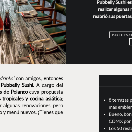
Pubbelly Sushi e
realizar algunas
reabrió sus puertas
PUBBELLY SUS
 drinks’
con amigos, entonces
Pubbelly Sushi
. A cargo del
s de Polanco
cuya propuesta
tropicales y cocina asiática
;
8 terrazas 
 algunas renovaciones, pero
más emblem
io y menú nuevos. ¡Tienes que
Bueno, boni
CDMX por 
Los 50 res