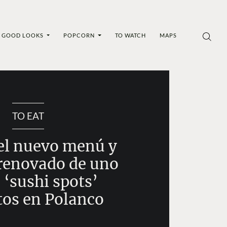
GOOD LOOKS
POPCORN
TO WATCH
MAPS
TO EAT
el nuevo menú y
 renovado de uno
 ‘sushi spots’
tos en Polanco