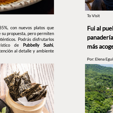
To Visit
Fui al pu
85%, con nuevos platos que
 su propuesta, pero permiten
panadería
énticos. Podrás disfrutarlos
erístico de
Pubbelly Sushi
,
más acog
tención al detalle y ambiente
Por:
Elena Egui