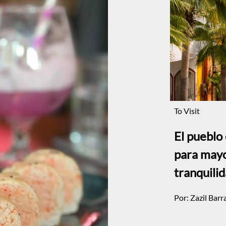
To Visit
El pueblo
para mayo
tranquili
Por:
Zazil Barr