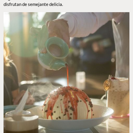
blanco
que se derrite para revelar una enorme rebanada
compuesta de
bizcocho de soleta, mousse de chocolate blanco
y frambuesa
que es un baile en la boca y que seguramente los
mantendrá callados un buen rato mientras disfrutan de
semejante delicia.