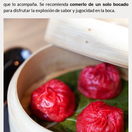
cocina japonesa,
tailandesa
, vietnamita, china y coreana
, el
chef ejecutivo Jorge Alcántara busca agregarle un
toque
mexicano
a los platos que salen de su cocina. El dumpling de
birria es una delicia al ojo y al paladar, con un color
rosa
mexicano
intenso que contrasta con el verde del
chimichurri
que lo acompaña. Se recomienda
comerlo de un solo bocado
para disfrutar la explosión de sabor y jugocidad en la boca.