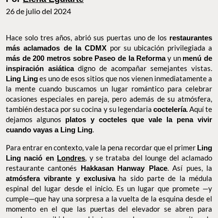
26 de julio del 2024
Hace solo tres años, abrió sus puertas uno de los
restaurantes
más aclamados de la CDMX
por su ubicación privilegiada a
más
de 200 metros sobre Paseo de la Reforma
y un
menú de
inspiración asiática
digno de acompañar semejantes vistas.
Ling
Ling
es uno de esos sitios que nos vienen inmediatamente a la
mente cuando buscamos un lugar romántico para celebrar
ocasiones especiales en pareja, pero además de su atmósfera,
también destaca por su cocina y su legendaria
coctelería
. Aquí te
dejamos algunos
platos y cocteles que vale la pena vivir cuando
vayas a Ling Ling
.
Para entrar en contexto, vale la pena recordar que el primer
Ling
Ling nació en
Londres
, y se trataba del lounge del aclamado
restaurante cantonés
Hakkasan
Hanway Place
. Así pues, la
atmósfera vibrante y exclusiva
ha sido parte de la médula
espinal del lugar desde el inicio. Es un lugar que promete —y
cumple—que hay una sorpresa a la vuelta de la esquina desde el
momento en el que las puertas del elevador se abren para