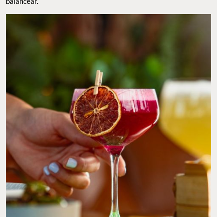
refrescarse
al llegar al restaurante en las tardes cálidas. Se trata
de uno de los tragos insignia de Ling Ling, y es perfecto para
quienes adoran un
trago dulce
con notas ácidas
para balancear.