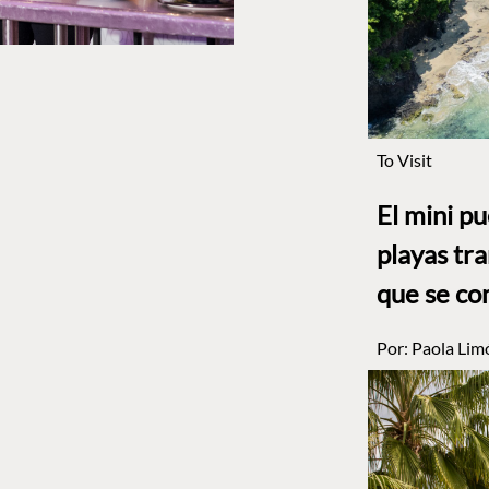
To Visit
El mini p
playas tr
que se co
Por:
Paola Lim