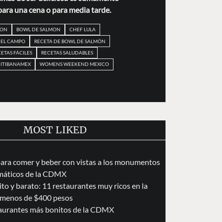
 para una cena o para media tarde.
MON
BOWL DE SALMON
CHEF LULA
DEL CAMPO
RECETA DE BOWL DE SALMÓN
ETAS FÁCILES
RECETAS SALUDABLES
ITIBANAMEX
WOMENS WEEKEND MEXICO
MOST LIKED
para comer y beber con vistas a los monumentos
áticos de la CDMX
to y barato: 11 restaurantes muy ricos en la
menos de $400 pesos
taurantes más bonitos de la CDMX