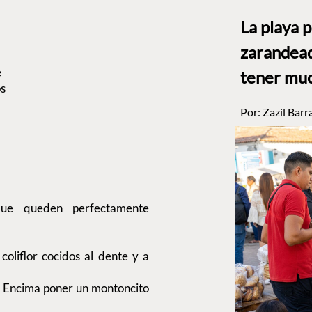
La playa 
zarandead
e
tener muc
os
Por:
Zazil Barr
que queden perfectamente
 coliflor cocidos al dente y a
a. Encima poner un montoncito