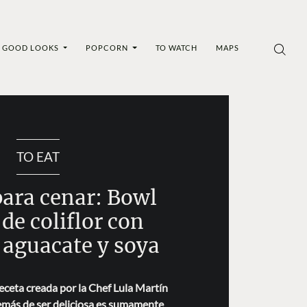
GOOD LOOKS
POPCORN
TO WATCH
MAPS
TO EAT
para cenar: Bowl
 de coliflor con
 aguacate y soya
eceta creada por la Chef Lula Martín
más de ser deliciosa es sumamente