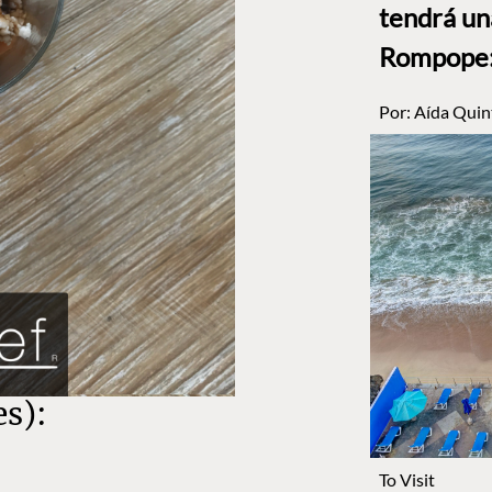
tendrá un
Rompope: 
Por:
Aída Quin
es):
To Visit