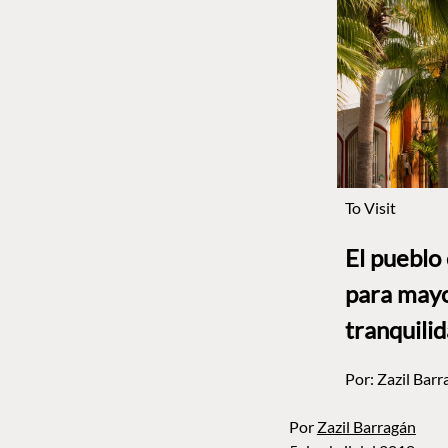
To Visit
El pueblo
para mayo
tranquili
Por:
Zazil Barr
Por
Zazil Barragán