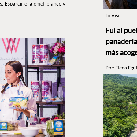
 Esparcir el ajonjolí blanco y
To Visit
Fui al pu
panadería
más acog
Por:
Elena Egui