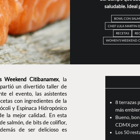
saludable. Ideal
BOWL CON SAL
CHEF LULA MARTIN 
RECETAS
REC
WOMEN'S WEEKEND C
s Weekend Citibanamex
, la
artió un divertido taller de
e el evento, las asistentes
ecetas con ingredientes de la
8 terrazas 
rócoli y Espinaca Hidropónico
más emblem
e la mejor calidad. En esta
Bueno, boni
e salmón, de bits de coliflor,
CDMX por 
demás de ser delicioso es
Los 50 res