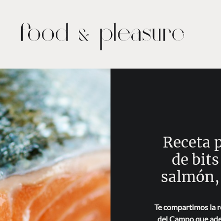
Receta 
de bits
salmón,
Te compartimos la r
del Campo que ade