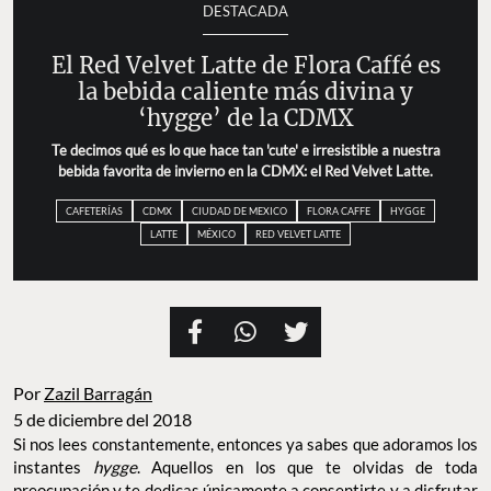
DESTACADA
El Red Velvet Latte de Flora Caffé es
la bebida caliente más divina y
‘hygge’ de la CDMX
Te decimos qué es lo que hace tan 'cute' e irresistible a nuestra
bebida favorita de invierno en la CDMX: el Red Velvet Latte.
CAFETERÍAS
CDMX
CIUDAD DE MEXICO
FLORA CAFFE
HYGGE
LATTE
MÉXICO
RED VELVET LATTE
Por
Zazil Barragán
5 de diciembre del 2018
Si nos lees constantemente, entonces ya sabes que adoramos los
instantes
hygge
. Aquellos en los que te olvidas de toda
preocupación y te dedicas únicamente a consentirte y a disfrutar