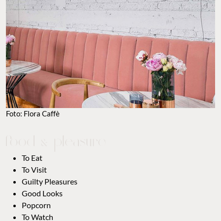
Foto: Flora Caffè
To Eat
To Visit
Guilty Pleasures
Good Looks
Popcorn
To Watch