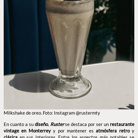
Milkshake de oreo. Foto: Instagram @rustermty
En cuanto a su
diseño
,
Ruster
se destaca por ser un
restaurante
vintage en Monterrey
y por mantener es
atmósfera retro
y
clásica
en sus interiores. Entre los aspectos más notables se