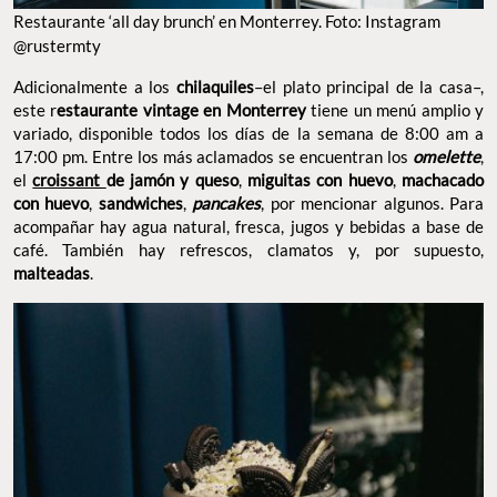
Restaurante ‘all day brunch’ en Monterrey. Foto: Instagram
@rustermty
Adicionalmente a los
chilaquiles
–el plato principal de la casa–,
este r
estaurante vintage en Monterrey
tiene un menú amplio y
variado, disponible todos los días de la semana de 8:00 am a
17:00 pm. Entre los más aclamados se encuentran los
omelette
,
el
croissant
de jamón y queso
,
miguitas con huevo
,
machacado
con huevo
,
sandwiches
,
pancakes
, por mencionar algunos. Para
acompañar hay agua natural, fresca, jugos y bebidas a base de
café. También hay refrescos, clamatos y, por supuesto,
malteadas
.