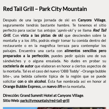
Red Tail Grill – Park City Mountain
Después de una larga jornada de ski en
Canyons Village
,
seguramente tendrás bastante hambre. Te tenemos el sitio
perfecto para saciar tus antojos ‘
aprés-ski’
y se llama
Red Tail
Grill.
Con
vista a las pistas de ski
que descienden sobre la
montaña y a los
lifts,
podrás elegir tomar tu comida dentro del
restaurante o en la magnífica terraza para contemplar los
paisajes. Encuentra una carta con
alimentos sencillos pero
preparados a la perfección
, puedes pedir quizás uno de sus
sándwiches y o alguna ensalada. No dudes en probar su
coctelería de autor
que elaboran en honor a ciertos aspectos de
la montaña. Tal es el caso del nuevo ‘OBB Toddy’ –Orange bubble
bite–, una bebida caliente típica de la región que se puede
solicitar
con o sin alcohol
. Ésta fue nombrada así en honor al
Orange Bubble Express,
un
nuevo
lift
en la montaña.
Dirección: Grand Summit Hotel at Canyons Village
.
Sitio Web:
parkcitymountain/red-tail-grill