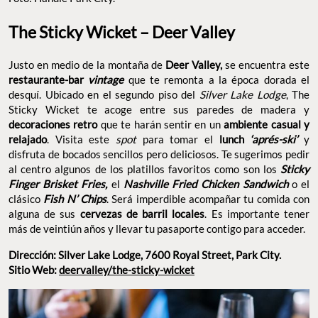
The Sticky Wicket – Deer Valley
Justo en medio de la montaña de
Deer Valley,
se encuentra este
restaurante-bar
vintage
que te remonta a la época dorada el
desquí. Ubicado en el segundo piso del
Silver Lake Lodge
, The
Sticky Wicket te acoge entre sus paredes de madera y
decoraciones retro
que te harán sentir en un
ambiente casual y
relajado
. Visita este
spot
para tomar el
lunch
‘aprés-ski’
y
disfruta de bocados sencillos pero deliciosos. Te sugerimos pedir
al centro algunos de los platillos favoritos como son los
Sticky
Finger Brisket Fries,
el
Nashville Fried Chicken Sandwich
o el
clásico
Fish N’ Chips
. Será imperdible acompañar tu comida con
alguna de sus
cervezas de barril locales
. Es importante tener
más de veintiún años y llevar tu pasaporte contigo para acceder.
Dirección: Silver Lake Lodge, 7600 Royal Street, Park City.
Sitio Web:
deervalley/the-sticky-wicket