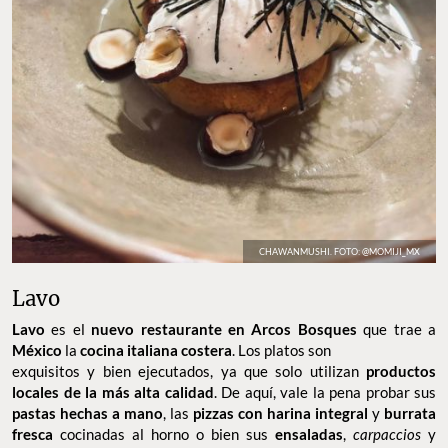
CHAWANMUSHI. FOTO: @MOMIJI_MX
Lavo
Lavo
es el
nuevo restaurante en Arcos Bosques
que trae a
México
la
cocina italiana costera
. Los platos son
exquisitos y bien ejecutados, ya que solo utilizan
productos
locales de la más alta calidad
. De aquí, vale la pena probar sus
pastas hechas a mano
, las
pizzas con harina integral
y
burrata
fresca
cocinadas al horno o bien sus
ensaladas
,
carpaccios
y