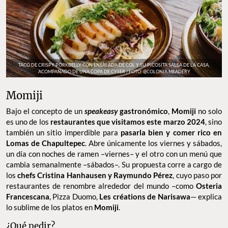
TACO DE CRISPY PORKBELLY CON ENSALADA DE COL Y SU PICOSITA SALSA DE LA CASA,
ACOMPAÑADO DE UNA COPA DE CYSER / FOTO: @COLONIA.MEADERY
Momiji
Bajo el concepto de un
speakeasy
gastronómico
,
Momiji
no solo
es uno de los
restaurantes que visitamos este marzo 2024
, sino
también un sitio imperdible para
pasarla bien y comer rico en
Lomas de Chapultepec
. Abre únicamente los viernes y sábados,
un día con noches de ramen –viernes– y el otro con un menú que
cambia semanalmente –sábados–. Su propuesta corre a cargo de
los
chefs Cristina Hanhausen y Raymundo Pérez
, cuyo paso por
restaurantes de renombre alrededor del mundo –como
Osteria
Francescana
, Pizza Duomo,
Les créations de Narisawa
— explica
lo sublime de los platos en
Momiji
.
¿Qué pedir?