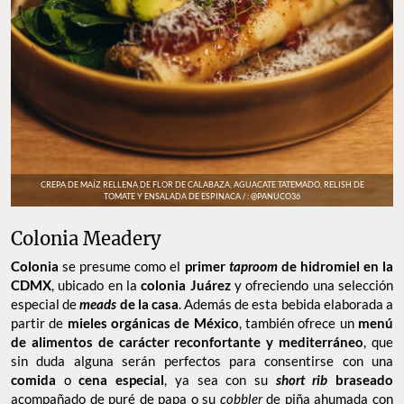
CREPA DE MAÍZ RELLENA DE FLOR DE CALABAZA, AGUACATE TATEMADO, RELISH DE
TOMATE Y ENSALADA DE ESPINACA / : @PANUCO36
Colonia Meadery
Colonia
se presume como el
primer
taproom
de hidromiel en la
CDMX
, ubicado en la
colonia Juárez
y ofreciendo una selección
especial de
meads
de la casa
. Además de esta bebida elaborada a
partir de
mieles orgánicas de México
, también ofrece un
menú
de alimentos de carácter reconfortante y mediterráneo
, que
sin duda alguna serán perfectos para consentirse con una
comida
o
cena especial
, ya sea con su
short rib
braseado
acompañado de puré de papa o su
cobbler
de piña ahumada con