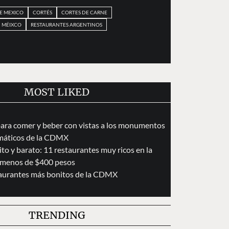
E MEXICO
CORTÉS
CORTES DE CARNE
MÉIXCO
RESTAURANTES ARGENTINOS
MOST LIKED
para comer y beber con vistas a los monumentos
áticos de la CDMX
to y barato: 11 restaurantes muy ricos en la
menos de $400 pesos
taurantes más bonitos de la CDMX
TRENDING