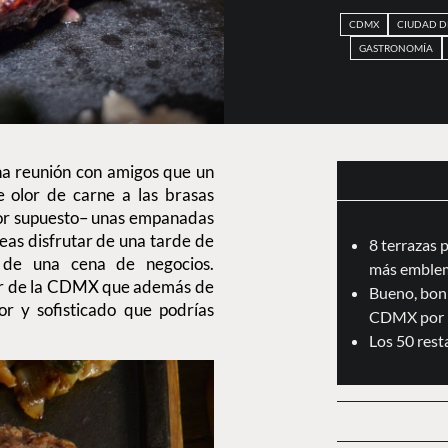
CDMX
CIUDAD D
GASTRONOMÍA
a reunión con amigos que un
e olor de carne a las brasas
por supuesto– unas empanadas
eas disfrutar de una tarde de
8 terrazas 
 de una cena de negocios.
más emblem
sur de la CDMX que además de
Bueno, boni
r y sofisticado que podrías
CDMX por 
Los 50 res