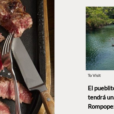
To Visit
El puebli
tendrá un
Rompope: 