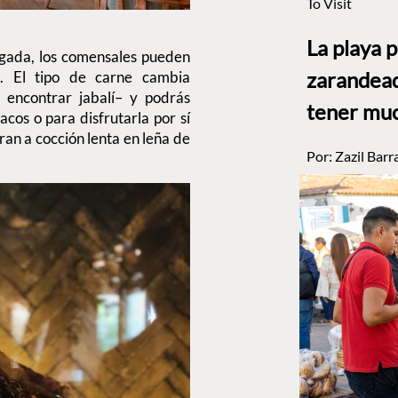
To Visit
La playa 
egada, los comensales pueden
zarandead
. El tipo de carne cambia
 encontrar jabalí– y podrás
tener muc
cos o para disfrutarla por sí
aran a cocción lenta en leña de
Por:
Zazil Barr