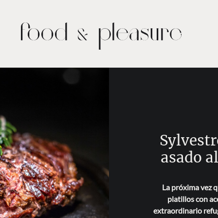
Sylvestr
asado a
La próxima vez q
platillos con a
extraordinario refu