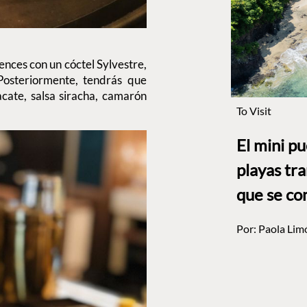
nces con un cóctel Sylvestre,
osteriormente, tendrás que
acate, salsa siracha, camarón
To Visit
El mini p
playas tr
que se co
Por:
Paola Lim