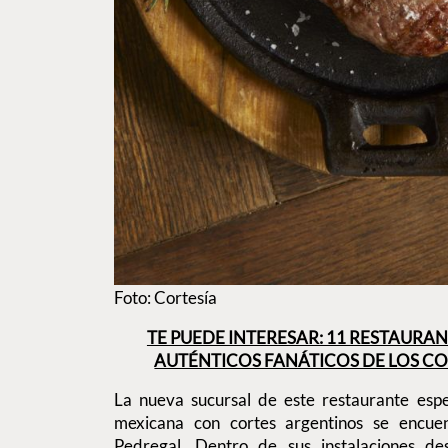
Foto: Cortesía
TE PUEDE INTERESAR: 11 RESTAURA
AUTÉNTICOS FANÁTICOS DE LOS CO
La nueva sucursal de este restaurante espe
mexicana con cortes argentinos se encue
Pedregal. Dentro de sus instalaciones de