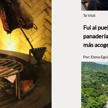
To Visit
Fui al pu
panadería
más acog
Por:
Elena Egui