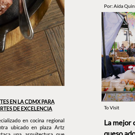
Por:
Aída Quin
NTES EN LA CDMX PARA
To Visit
RTES DE EXCELENCIA
cializado en cocina regional
La mejor 
ntra ubicado en plaza Artz
queso ado
staca una arquitectura que