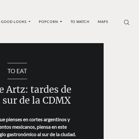
GOOD LOOKS
POPCORN
TO WATCH
MAPS
TO EAT
e Artz: tardes de
l sur de la CDMX
ue pienses en cortes argentinos y
centos mexicanos, piensa en este
gio gastronómico al sur de la ciudad.