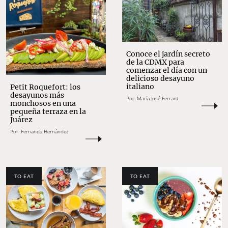
Conoce el jardín secreto
de la CDMX para
comenzar el día con un
delicioso desayuno
italiano
Petit Roquefort: los
desayunos más
Por:
María José Ferrant
monchosos en una
pequeña terraza en la
Juárez
Por:
Fernanda Hernández
TO EAT
TO EAT