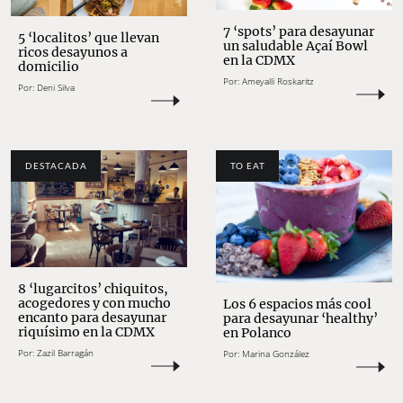
7 ‘spots’ para desayunar
5 ‘localitos’ que llevan
un saludable Açaí Bowl
ricos desayunos a
en la CDMX
domicilio
Por:
Ameyalli Roskaritz
Por:
Deni Silva
DESTACADA
TO EAT
8 ‘lugarcitos’ chiquitos,
acogedores y con mucho
Los 6 espacios más cool
encanto para desayunar
para desayunar ‘healthy’
riquísimo en la CDMX
en Polanco
Por:
Zazil Barragán
Por:
Marina González