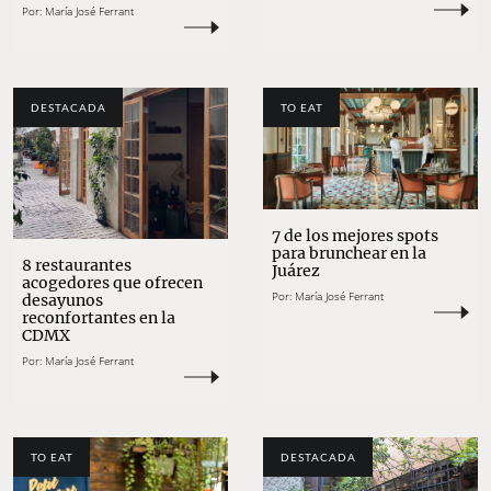
Por:
María José Ferrant
DESTACADA
TO EAT
7 de los mejores spots
para brunchear en la
8 restaurantes
Juárez
acogedores que ofrecen
Por:
María José Ferrant
desayunos
reconfortantes en la
CDMX
Por:
María José Ferrant
TO EAT
DESTACADA