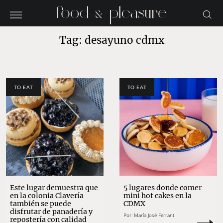
Tag: desayuno cdmx
TO EAT
TO EAT
Este lugar demuestra que
5 lugares donde comer
en la colonia Clavería
mini hot cakes en la
también se puede
CDMX
disfrutar de panadería y
Por:
María José Ferrant
repostería con calidad