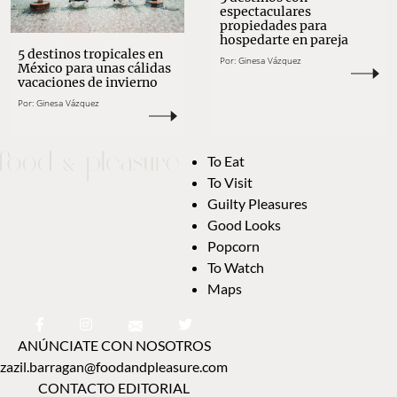
espectaculares
propiedades para
hospedarte en pareja
5 destinos tropicales en
Por:
Ginesa Vázquez
México para unas cálidas
vacaciones de invierno
Por:
Ginesa Vázquez
To Eat
To Visit
Guilty Pleasures
Good Looks
Popcorn
To Watch
Maps
ANÚNCIATE CON NOSOTROS
zazil.barragan@foodandpleasure.com
CONTACTO EDITORIAL