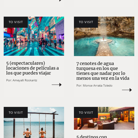
TO VISIT
TO VISIT
5 (espectaculares)
7 cenotes de agua
locaciones de películas a
turquesa en los que
los que puedes viajar
tienes que nadar por lo
menos una vez en la vida
Por:
Ameyalli Roskaritz
Por:
Monse Arratia Toledo
TO VISIT
TO VISIT
5 destinos con