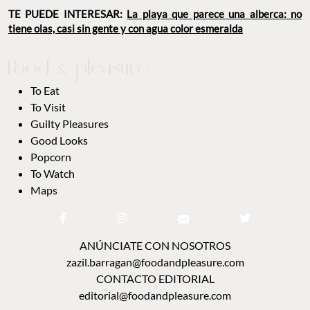
TE PUEDE INTERESAR:
La playa que parece una alberca: no
tiene olas, casi sin gente y con agua color esmeralda
To Eat
To Visit
Guilty Pleasures
Good Looks
Popcorn
To Watch
Maps
ANÚNCIATE CON NOSOTROS
zazil.barragan@foodandpleasure.com
CONTACTO EDITORIAL
editorial@foodandpleasure.com