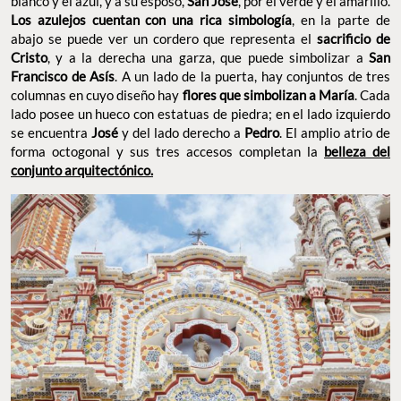
blanco y el azul, y a su esposo,
San José
, por el verde y el amarillo.
Los azulejos cuentan con una rica simbología
, en la parte de
abajo se puede ver un cordero que representa el
sacrificio de
Cristo
, y a la derecha una garza, que puede simbolizar a
San
Francisco de Asís
. A un lado de la puerta, hay conjuntos de tres
columnas en cuyo diseño hay
flores que simbolizan a María
. Cada
lado posee un hueco con estatuas de piedra; en el lado izquierdo
se encuentra
José
y del lado derecho a
Pedro
. El amplio atrio de
forma octogonal y sus tres accesos completan la
belleza del
conjunto arquitectónico.