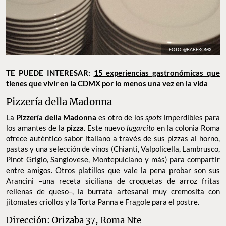
FOTO: @BABEROMX
TE PUEDE INTERESAR:
15 experiencias gastronómicas que
tienes que vivir en la CDMX por lo menos una vez en la vida
Pizzería della Madonna
La
Pizzería della Madonna
es otro de los
spots
imperdibles para
los amantes de la
pizza
. Este nuevo
lugarcito
en la colonia Roma
ofrece auténtico sabor italiano a través de sus pizzas al horno,
pastas y una selección de vinos (Chianti, Valpolicella, Lambrusco,
Pinot Grigio, Sangiovese, Montepulciano y más) para compartir
entre amigos. Otros platillos que vale la pena probar son sus
Arancini –una receta siciliana de croquetas de arroz fritas
rellenas de queso–, la burrata artesanal muy cremosita con
jitomates criollos y la Torta Panna e Fragole para el postre.
Dirección: Orizaba 37, Roma Nte