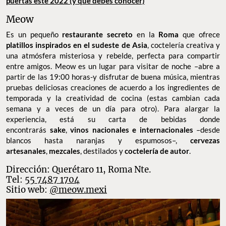
puertas este 2022 (y que debes conocer)
Meow
Es un pequeño
restaurante secreto
en la
Roma
que ofrece
platillos inspirados en el sudeste de Asia
, coctelería creativa y
una atmósfera misteriosa y rebelde, perfecta para compartir
entre amigos. Meow es un lugar para visitar de noche –abre a
partir de las 19:00 horas-y disfrutar de buena música,
mientras
pruebas deliciosas creaciones de acuerdo a los ingredientes de
temporada y la creatividad de cocina (estas cambian cada
semana y a veces de un día para otro). Para alargar la
experiencia, está su carta de bebidas donde
encontrarás
sake
,
vinos nacionales e internacionales
–desde
blancos hasta naranjas y espumosos–,
cervezas
artesanales
,
mezcales
, destilados y
coctelería de autor
.
Dirección: Querétaro 11, Roma Nte.
Tel:
55 7487 1704
Sitio web:
@meow.mexi