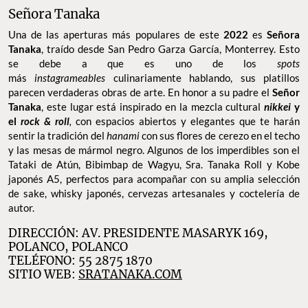
Señora Tanaka
Una de las aperturas más populares de este
2022
es
Señora
Tanaka
, traído desde San Pedro Garza García, Monterrey. Esto
se debe a que es uno de los
spots
más
instagrameables
culinariamente hablando, sus platillos
parecen verdaderas obras de arte. En honor a su padre el
Señor
Tanaka
, este lugar está inspirado en la mezcla cultural
nikkei
y
el
rock & roll
,
con espacios abiertos y elegantes que te harán
sentir la tradición del
hanami
con sus flores de cerezo en el techo
y las mesas de mármol negro. Algunos de los imperdibles son el
Tataki de Atún, Bibimbap de Wagyu, Sra. Tanaka Roll y Kobe
japonés A5, perfectos para acompañar con su amplia selección
de sake, whisky japonés, cervezas artesanales y coctelería de
autor.
DIRECCIÓN: AV. PRESIDENTE MASARYK 169,
POLANCO, POLANCO
TELÉFONO: 55 2875 1870
SITIO WEB:
SRATANAKA.COM