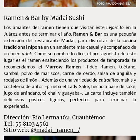
FOTO: @MADONNAPIZZA
Ramen & Bar by Madai Sushi
Los amantes del
ramen
tienen que visitar este
lugarcito
en la
Juárez antes de terminar el año.
Ramen & Bar
es una pequeña
extensión del restaurante
Madai
, para disfrutar de la
cocina
tradicional nipona
en un ambiente más casual y acompañado de
un buen
drink
. Como su nombre lo dice, el protagonista de este
lugar es el ramen enalteciendo los productos de temporada, te
recomendamos el
Marrow Ramen
–fideo Ramen, tuétano,
sambal, polvo de mariscos, carne de cerdo, salsa de anguila y
rodajas de limón–. Además de una variedad de
entraditas
, makis y
coctelería de autor –prueba el Lady Sake, hecho a base de sake,
jugo de arándano, té chai y guayaba–. La carta incluye también
deliciosos postres ligeros, perfectos para terminar la
experiencia.
Dirección: Río Lerma 162, Cuauhtémoc
Tel:
55 8103 4561
Sitio web:
@madai_ramen_/