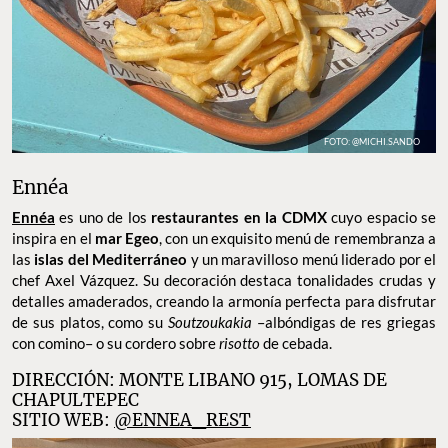
FOTO: @MICHI.SANDO
Ennéa
Ennéa
es uno de los
restaurantes en la CDMX
cuyo espacio se
inspira en el
mar Egeo
, con un exquisito menú de remembranza a
las
islas del Mediterráneo
y un maravilloso menú liderado por el
chef Axel Vázquez. Su decoración destaca tonalidades crudas y
detalles amaderados, creando la armonía perfecta para disfrutar
de sus platos, como su
Soutzoukakia
–albóndigas de res griegas
con comino– o su cordero sobre
risotto
de cebada.
DIRECCIÓN: MONTE LIBANO 915, LOMAS DE
CHAPULTEPEC
SITIO WEB:
@ENNEA_REST