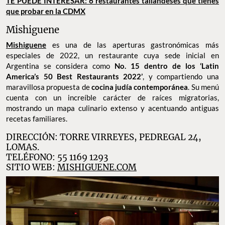
TE PUEDE INTERESAR: 6 restaurantes tailandeses que tienes
que probar en la CDMX
Mishiguene
Mishiguene
es una de las aperturas gastronómicas más
especiales de 2022, un restaurante cuya sede inicial en
Argentina se considera como
No. 15 dentro de los ‘Latin
America’s 50 Best Restaurants 2022’
, y compartiendo una
maravillosa propuesta de
cocina judía contemporánea
. Su menú
cuenta con un increíble carácter de raíces migratorias,
mostrando un mapa culinario extenso y acentuando antiguas
recetas familiares.
DIRECCIÓN: TORRE VIRREYES, PEDREGAL 24,
LOMAS.
TELÉFONO: 55 1169 1293
SITIO WEB:
MISHIGUENE.COM