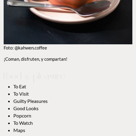
Foto: @kahwen.coffee
¡Coman, disfruten, y compartan!
To Eat
To Visit
Guilty Pleasures
Good Looks
Popcorn
To Watch
Maps