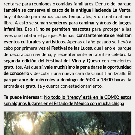
rentarse para reuniones o comidas familiares. Dentro del parque
también se conserva el casco de la antigua Hacienda La Venta,
hoy utilizado para exposiciones temporales, y un teatro al aire
libre. A esto se suman
senderos para caminar y áreas de juegos
infantiles.
Eso sí,
no se permiten mascotas
para proteger a las
aves que habitan el parque. Además,
constantemente se realizan
eventos culturales y artísticos.
Apenas el año pasado se llevó a
cabo por primera vez el
Festival de las Luces
, que llenó el parque
de decoración navideña, y recientemente en abril se celebró la
segunda edición del Festival del Vino y Queso
con conciertos
gratuitos. Así que
sí, vale muchísimo la pena darse la oportunidad
de conocerlo
y descubrir una nueva cara de Cuautitlán Izcalli.
El
parque abre de miércoles a domingo, de 9:00 a 18:00 hora
s, la
entrada es gratuita y cuenta con estacionamiento.
Te puede interesar:
No todo lo ‘trendy’ está en la CDMX: estos
son algunos lugares en el Estado de México con mucha chispa