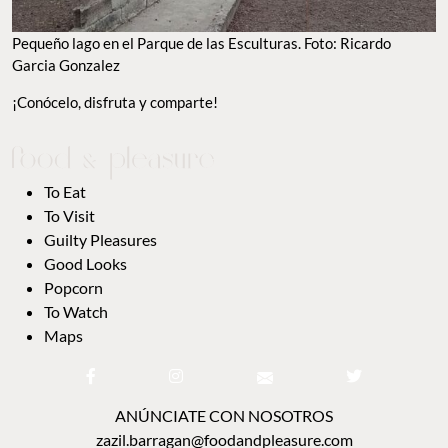
Pequeño lago en el Parque de las Esculturas. Foto: Ricardo
Garcia Gonzalez
¡Conócelo, disfruta y comparte!
To Eat
To Visit
Guilty Pleasures
Good Looks
Popcorn
To Watch
Maps
ANÚNCIATE CON NOSOTROS
zazil.barragan@foodandpleasure.com