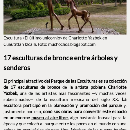
Escultura «El último unicornio» de Charlotte Yazbek en
Cuautitlán Izcalli. Foto: muchochos.blogspot.com
17 esculturas de bronce entre árboles y
senderos
El principal atractivo del Parque de las Esculturas es su colección
de 17 esculturas de bronce
de
la artista poblana Charlotte
Yazbek
, una de las artistas más fascinantes —y muchas veces
subestimadas— de la escultura mexicana del siglo XX.
La
escultora participó en la planeación y promoción del parque
y,
justamente por eso,
donó sus obras para convertir este espacio
en un enorme
museo al aire libre
,
algo bastante inusual para la
época y que colocó al parque entre los pocos en el mundo con una
colección escultórica de este tipo. Muchas de las piezas habían