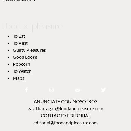
To Eat
To Visit
Guilty Pleasures
Good Looks
Popcorn
To Watch
Maps
ANÚNCIATE CON NOSOTROS
zazil.barragan@foodandpleasure.com
CONTACTO EDITORIAL
editorial@foodandpleasure.com