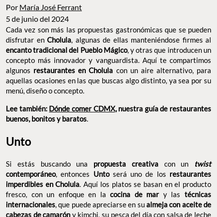
Por
María José Ferrant
5 de junio del 2024
Cada vez son más las propuestas gastronómicas que se pueden
disfrutar en
Cholula
, algunas de ellas manteniéndose firmes al
encanto tradicional del Pueblo Mágico
, y otras que introducen un
concepto más innovador y vanguardista. Aquí te compartimos
algunos
restaurantes en Cholula
con un aire alternativo, para
aquellas ocasiones en las que buscas algo distinto, ya sea por su
menú, diseño o concepto.
Lee también:
Dónde comer CDMX
, nuestra guía de restaurantes
buenos, bonitos y baratos
.
Unto
Si estás buscando una
propuesta creativa
con un
twist
contemporáneo
, entonces
Unto
será uno de los
restaurantes
imperdibles en Cholula
. Aquí los platos se basan en el producto
fresco, con un enfoque en la
cocina de mar
y las
técnicas
internacionales
, que puede apreciarse en su
almeja con aceite de
cabezas de camarón
y kimchi, su pesca del día con salsa de leche