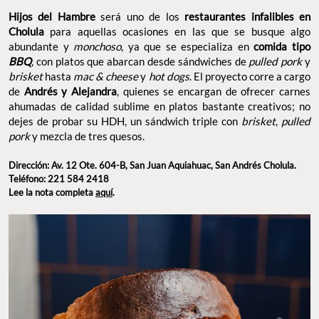
Hijos del Hambre
será uno de los
restaurantes infalibles en
Cholula
para aquellas ocasiones en las que se busque algo
abundante y
monchoso
, ya que se especializa en
comida tipo
BBQ
, con platos que abarcan desde sándwiches de
pulled
pork
y
brisket
hasta
mac & cheese
y
hot dogs
. El proyecto corre a cargo
de
Andrés y Alejandra
, quienes se encargan de ofrecer carnes
ahumadas de calidad sublime en platos bastante creativos; no
dejes de probar su HDH, un sándwich triple con
brisket
,
pulled
pork
y mezcla de tres quesos.
Dirección: Av. 12 Ote. 604-B, San Juan Aquiahuac, San Andrés Cholula.
Teléfono: 221 584 2418
Lee la nota completa
aquí
.