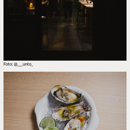
Foto: @___unto_