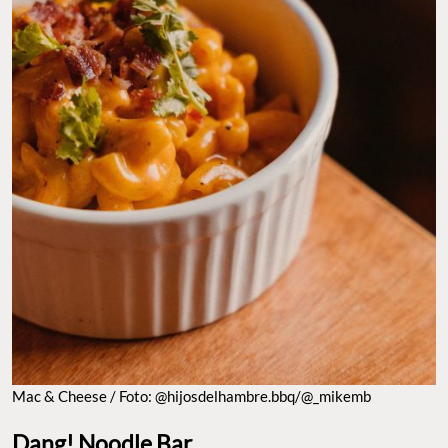
Mac & Cheese / Foto: @hijosdelhambre.bbq/@_mikemb
Dang! Noodle Bar