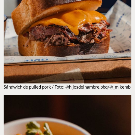
Sándwich de pulled pork / Foto: @hijosdelhambre.bbq/@_mikemb