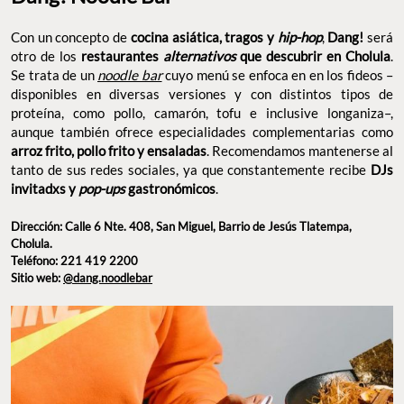
Con un concepto de
cocina asiática, tragos y
hip-hop
,
Dang!
será
otro de los
restaurantes
alternativos
que descubrir en Cholula
.
Se trata de un
noodle bar
cuyo menú se enfoca en en los fideos –
disponibles en diversas versiones y con distintos tipos de
proteína, como pollo, camarón, tofu e inclusive longaniza–,
aunque también ofrece especialidades complementarias como
arroz frito, pollo frito y ensaladas
. Recomendamos mantenerse al
tanto de sus redes sociales, ya que constantemente recibe
DJs
invitadxs y
pop-ups
gastronómicos
.
Dirección: Calle 6 Nte. 408, San Miguel, Barrio de Jesús Tlatempa,
Cholula.
Teléfono: 221 419 2200
Sitio web:
@dang.noodlebar