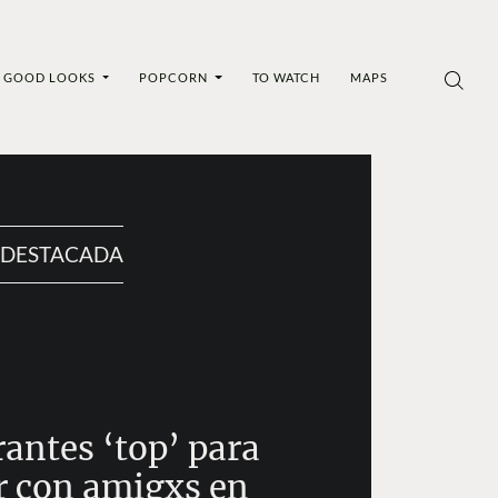
GOOD LOOKS
POPCORN
TO WATCH
MAPS
DESTACADA
rantes ‘top’ para
r con amigxs en