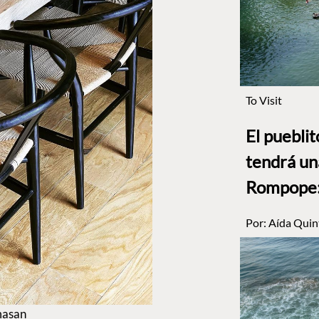
To Visit
El puebli
tendrá un
Rompope: 
Por:
Aída Quin
masan