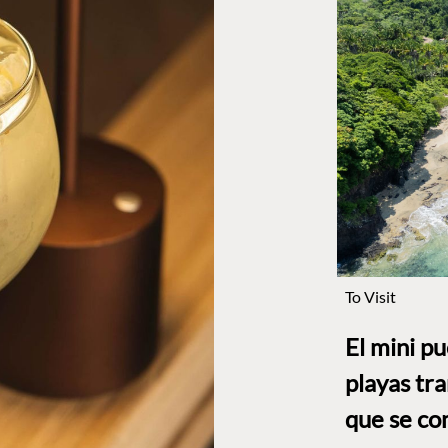
To Visit
El mini p
playas tr
que se co