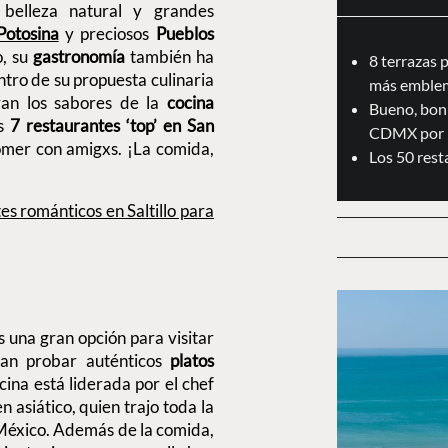
belleza natural y grandes
Potosina
y preciosos
Pueblos
o, su
gastronomía
también ha
8 terrazas 
tro de su propuesta culinaria
más emblem
an los sabores de la
cocina
Bueno, boni
s
7 restaurantes ‘top’ en San
CDMX por 
omer con amigxs. ¡La comida,
Los 50 res
es románticos en Saltillo para
s una gran opción para visitar
ean probar auténticos
platos
ocina está liderada por el chef
 asiático, quien trajo toda la
 México. Además de la comida,