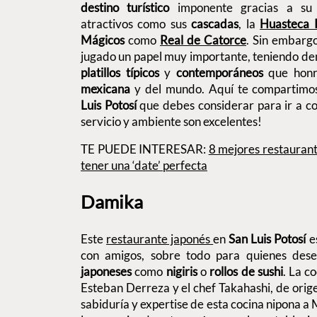
destino turístico
imponente gracias a su 
atractivos como sus
cascadas
, la
Huasteca 
Mágicos
como
Real de Catorce
. Sin embarg
jugado un papel muy importante, teniendo den
platillos típicos
y
contemporáneos
que honr
mexicana
y del mundo. Aquí te compartimo
Luis Potosí
que debes considerar para ir a c
servicio y ambiente son excelentes!
TE PUEDE INTERESAR:
8 mejores restaurant
tener una ‘date’ perfecta
Damika
Este
restaurante japonés
en
San Luis Potosí
e
con amigos, sobre todo para quienes des
japoneses
como
nigiris
o
rollos de sushi
. La c
Esteban Derreza y el chef Takahashi, de origen
sabiduría y expertise de esta cocina nipona a