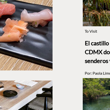
To Visit
El castill
CDMX dond
senderos 
Por:
Paola Lim