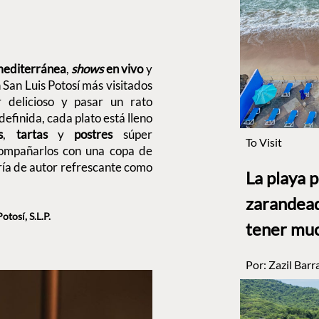
mediterránea
,
shows
en vivo
y
 San Luis Potosí más visitados
 delicioso y pasar un rato
definida, cada plato está lleno
s
,
tartas
y
postres
súper
To Visit
compañarlos con una copa de
lería de autor refrescante como
La playa 
zarandead
tosí, S.L.P.
tener muc
Por:
Zazil Barr