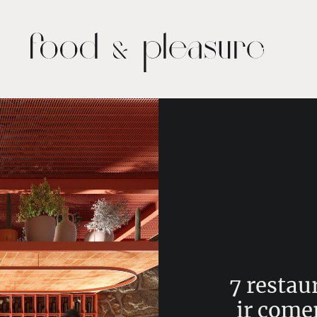
7 restau
ir come