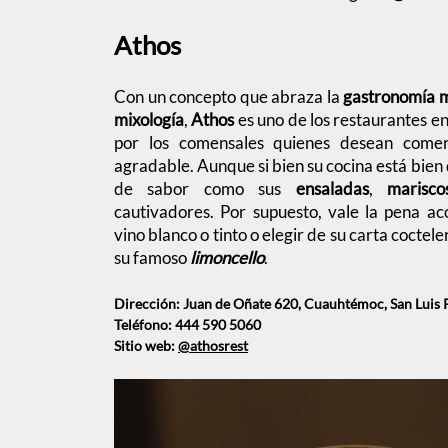
Athos
Con un concepto que abraza la
gastronomía 
mixología
,
Athos
es uno de los restaurantes en
por los comensales quienes desean comer
agradable. Aunque si bien su cocina está bien 
de sabor como sus
ensaladas
,
marisco
cautivadores. Por supuesto, vale la pena a
vino blanco o tinto o elegir de su carta cocte
su famoso
limoncello
.
Dirección: Juan de Oñate 620, Cuauhtémoc, San Luis Po
Teléfono: 444 590 5060
Sitio web:
@athosrest