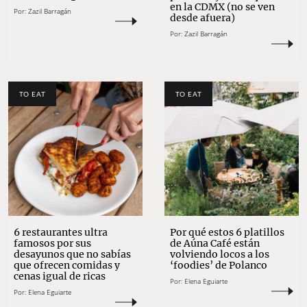
en la CDMX (no se ven
Por:
Zazil Barragán
desde afuera)
Por:
Zazil Barragán
TO EAT
TO EAT
6 restaurantes ultra
Por qué estos 6 platillos
famosos por sus
de Aúna Café están
desayunos que no sabías
volviendo locos a los
que ofrecen comidas y
‘foodies’ de Polanco
cenas igual de ricas
Por:
Elena Eguiarte
Por:
Elena Eguiarte