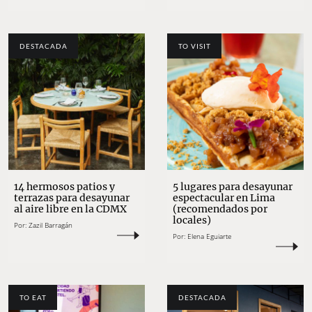
DESTACADA
TO VISIT
14 hermosos patios y
5 lugares para desayunar
terrazas para desayunar
espectacular en Lima
al aire libre en la CDMX
(recomendados por
locales)
Por:
Zazil Barragán
Por:
Elena Eguiarte
TO EAT
DESTACADA