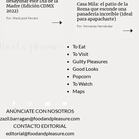
desayunar este Día de la
Casa Mila: el patio de la
Madre (Edición CDMX
Roma que esconde una
2022)
panadería increíble (ideal
Por:
María José Ferrant
para apapacharte)
Por:
Fernanda Hernández
To Eat
To Visit
Guilty Pleasures
Good Looks
Popcorn
To Watch
Maps
ANÚNCIATE CON NOSOTROS
zazil.barragan@foodandpleasure.com
CONTACTO EDITORIAL
editorial@foodandpleasure.com