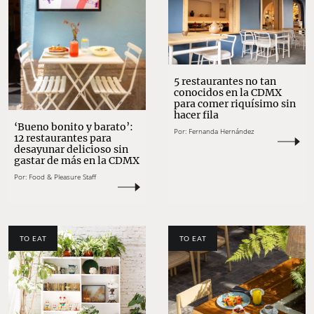
5 restaurantes no tan
conocidos en la CDMX
para comer riquísimo sin
hacer fila
‘Bueno bonito y barato’:
Por:
Fernanda Hernández
12 restaurantes para
desayunar delicioso sin
gastar de más en la CDMX
Por:
Food & Pleasure Staff
TO EAT
TO EAT