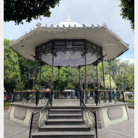
KIOSCO DEL PUEBLO. FOTO: AÍDA Q.
¡Viaja, disfruta y comparte!
TO EAT
TO VISIT
GUILTY PLEASURES