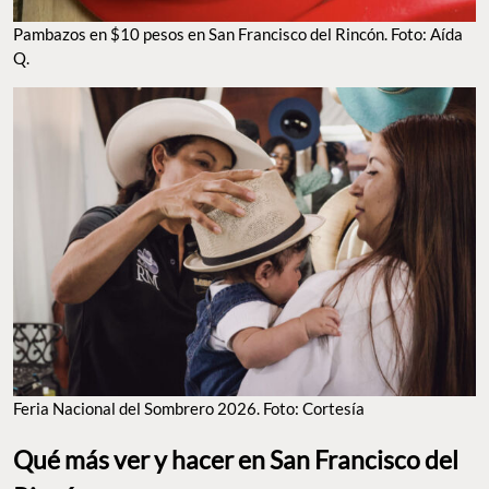
FERIA NACIONAL DEL SOMBRERO 2026. FOTO: CORTESÍA
Qué más ver y hacer en San Francisco del
Rincón
Y ya que andas por San Francisco del Rincón, vale muchísimo la
pena
aprovechar para conocer algunos de los rincones más
bonitos del pueblo
. El mejor inicio es
visitar alguna de las más
de 50 fábricas de sombreros
que ofrecen recorridos guiados
para conocer cómo se elaboran estas piezas de principio a fin.
Entre las más conocidas está
Salazar Yépez, con más de 70 años
de tradición
en la elaboración de sombreros charros,
o Laredo
Hats,
especializada en sombreros texanos. Después puedes
darte
una vuelta por la Plaza Principal,
un espacio arbolado
rodeado de portales donde se siente la vida tranquila del pueblo