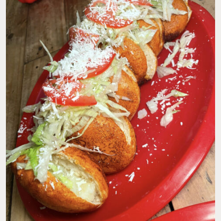
PAMBAZOS EN $10 PESOS EN SAN FRANCISCO DEL RINCÓN. FOTO: AÍDA Q.