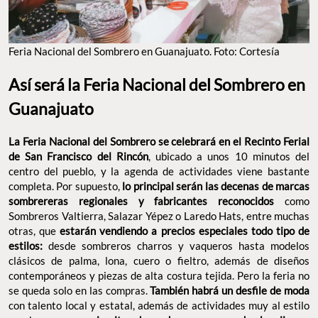
FERIA NACIONAL DEL SOMBRERO EN GUANAJUATO. FOTO: CORTESÍA
Así será la Feria Nacional del Sombrero
en Guanajuato
La Feria Nacional del Sombrero se celebrará en el Recinto
Ferial de San Francisco del Rincón
, ubicado a unos 10 minutos
del centro del pueblo, y la agenda de actividades viene bastante
completa. Por supuesto,
lo principal serán las decenas de
marcas sombrereras regionales
y fabricantes reconocidos
como Sombreros Valtierra, Salazar Yépez o Laredo Hats, entre
muchas otras, que
estarán vendiendo a precios especiales todo
tipo de estilos:
desde sombreros charros y vaqueros hasta
modelos clásicos de palma, lona, cuero o fieltro, además de
diseños contemporáneos y piezas de alta costura tejida. Pero la
feria no se queda solo en las compras.
También habrá un desfile
de moda
con talento local y estatal, además de actividades muy
al estilo ranchero como
circuito de rodeo, carreras de barriles y