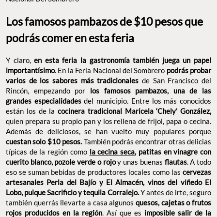
importantísimo
. En la Feria Nacional del Sombrero
podrás
probar varios de los sabores más tradicionales
de San
Francisco del Rincón, empezando por
los famosos pambazos,
una de las grandes especialidades
del municipio. Entre los más
conocidos están los de la
cocinera tradicional Maricela ‘Chely’
González,
quien prepara su propio pan y los rellena de frijol, papa
o cecina. Además de deliciosos, se han vuelto muy populares
porque
cuestan solo $10 pesos.
También podrás encontrar otras
delicias típicas de la región como
la cecina seca
, patitas en
vinagre con cuerito blanco, pozole verde o rojo
y unas buenas
flautas
. A todo eso se suman bebidas de productores locales
como las
cervezas artesanales Perla del Bajío y El Almacén,
vinos del viñedo El Lobo, pulque Sacrificio y tequila Corralejo.
Y antes de irte, seguro también querrás llevarte a casa algunos
quesos, cajetas o frutos rojos producidos en la región
. Así que
es
imposible salir de la Feria sin estrenar sombrero y haber
comido delicioso.