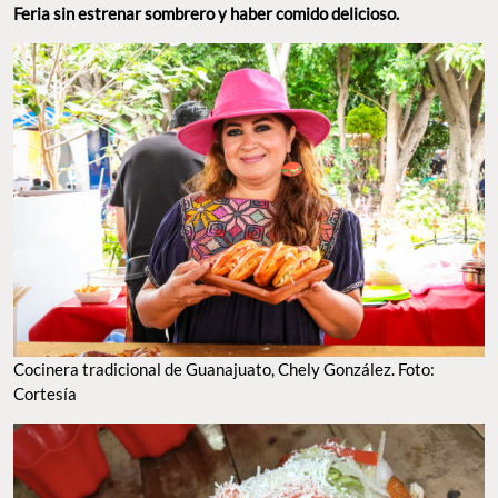
COCINERA TRADICIONAL DE GUANAJUATO, CHELY GONZÁLEZ. FOTO: CORTESÍA