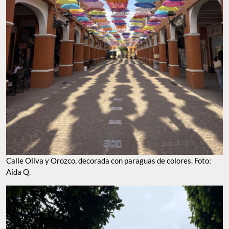
CALLE OLIVA Y OROZCO, DECORADA CON PARAGUAS DE COLORES. FOTO: AÍDA Q.