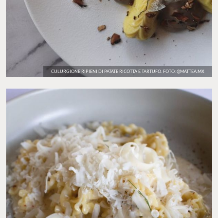
CULURGIONE RIPIENI DI PATATE RICOTTA E TARTUFO. FOTO: @MATTEA.MX