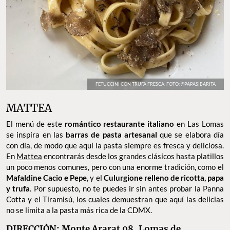
FETUCCINI CON TRUFA FRESCA. FOTO: @PAPASIBARITA
MATTEA
El menú de este
romántico restaurante italiano
en Las Lomas
se inspira en las
barras de pasta artesanal
que se elabora día
con día, de modo que aquí la pasta siempre es fresca y deliciosa.
En
Mattea
encontrarás desde los grandes clásicos hasta platillos
un poco menos comunes, pero con una enorme tradición, como el
Mafaldine Cacio e Pepe
, y el
Culurgione relleno de ricotta, papa
y trufa
. Por supuesto, no te puedes ir sin antes probar la Panna
Cotta y el Tiramisú, los cuales demuestran que aquí las delicias
no se limita a la pasta más rica de la CDMX.
DIRECCIÓN: Monte Ararat 98, Lomas de