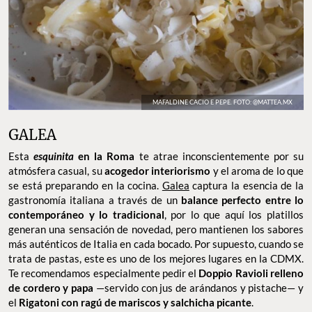
MAFALDINE CACIO E PEPE. FOTO: @MATTEA.MX
GALEA
Esta
esquinita
en la Roma
te atrae inconscientemente por su
atmósfera casual, su
acogedor interiorismo
y el aroma de lo que
se está preparando en la cocina.
Galea
captura la esencia de la
gastronomía italiana a través de un
balance perfecto entre lo
contemporáneo y lo tradicional
, por lo que aquí los platillos
generan una sensación de novedad, pero mantienen los sabores
más auténticos de Italia en cada bocado. Por supuesto, cuando se
trata de pastas, este es uno de los mejores lugares en la CDMX.
Te recomendamos especialmente pedir el
Doppio Ravioli relleno
de cordero y papa
—servido con jus de arándanos y pistache— y
el
Rigatoni con ragú de mariscos y salchicha picante
.