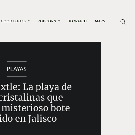
GOOD LOOKS
POPCORN
TO WATCH
MAPS
PLAYAS
tle: La playa de
cristalinas que
 misterioso bote
do en Jalisco