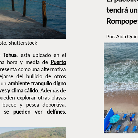
tendrá un
Rompope: 
Por:
Aída Quin
oto. Shutterstock
mo
Tehua
, está ubicado en el
una hora y media de
Puerto
 presenta como una alternativa
jarse del bullicio de otros
e un
ambiente tranquilo digno
es y clima cálido
. Además de
 pueden explorar otras playas
, buceo y pesca deportiva.
én
se pueden ver delfines,