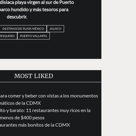
isiaca playa virgen al sur de Puerto
 barco hundido y más tesoros para
descubrir.
DESTINOS DE PLAYA MÉXICO
JALISCO
PESQUERO
PUERTO VALLARTA
MOST LIKED
para comer y beber con vistas a los monumentos
áticos de la CDMX
to y barato: 11 restaurantes muy ricos en la
menos de $400 pesos
taurantes más bonitos de la CDMX