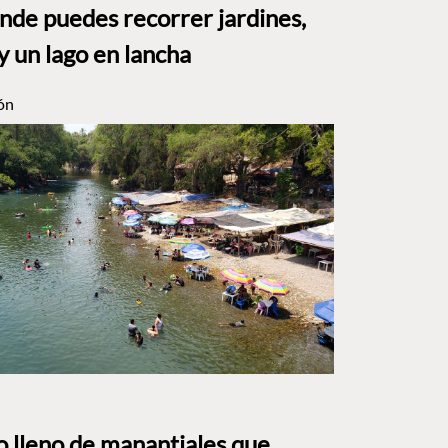
e puedes recorrer jardines,
y un lago en lancha
ón
to lleno de manantiales que