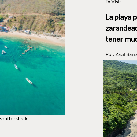
To Visit
La playa 
zarandead
tener muc
Por:
Zazil Barr
 Shutterstock