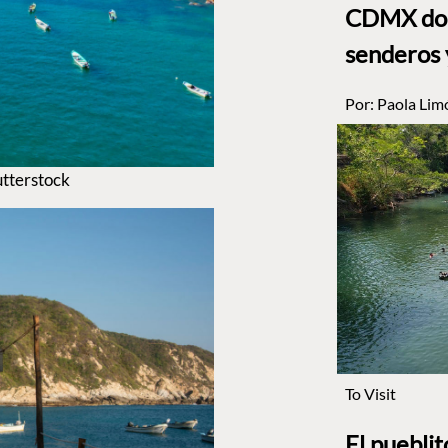
CDMX dond
senderos 
Por:
Paola Lim
utterstock
To Visit
El puebli