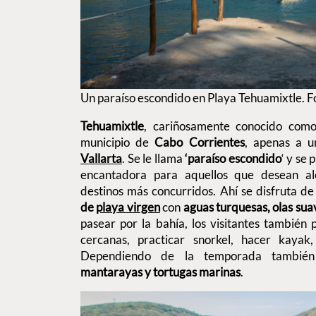
Un paraíso escondido en Playa Tehuamixtle. F
Tehuamixtle
, cariñosamente conocido co
municipio de
Cabo Corrientes
, apenas a 
Vallarta
. Se le llama
‘paraíso escondido
‘ y se
encantadora para aquellos que desean ale
destinos más concurridos. Ahí se disfruta d
de
playa virgen
con
aguas turquesas, olas suav
pasear por la bahía, los visitantes también
cercanas, practicar snorkel, hacer kayak
Dependiendo de la temporada tambi
mantarayas y tortugas marinas
.