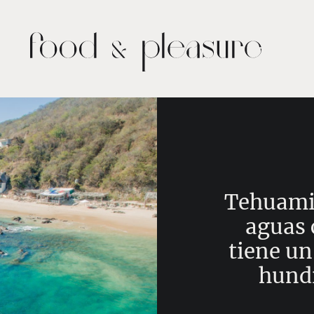
Tehuamix
aguas 
tiene un
hundi