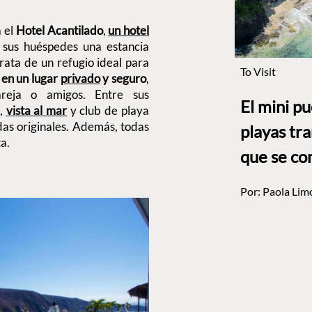
a el
Hotel Acantilado
,
un hotel
 sus huéspedes una estancia
trata de un refugio ideal para
To Visit
 en un lugar
privado
y seguro
,
areja o amigos. Entre sus
El mini p
a,
vista al mar
y club de playa
das originales. Además, todas
playas tr
a.
que se co
Por:
Paola Lim