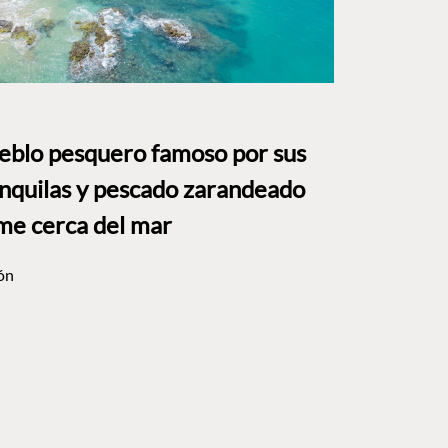
ueblo pesquero famoso por sus
anquilas y pescado zarandeado
me cerca del mar
ón