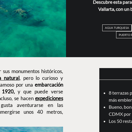
Descubre esta parad
Vallarta, con un
AGUA TURQUESA
PUERTO 
 sus monumentos históricos,
a natural
, pero lo curioso y
 famoso por una
embarcación
 1920,
y que puede verse
8 terrazas 
Incluso, se hacen
expediciones
más emblem
gusta aventurarse en las
Bueno, boni
umergirse unos 40 metros,
CDMX por 
Los 50 res