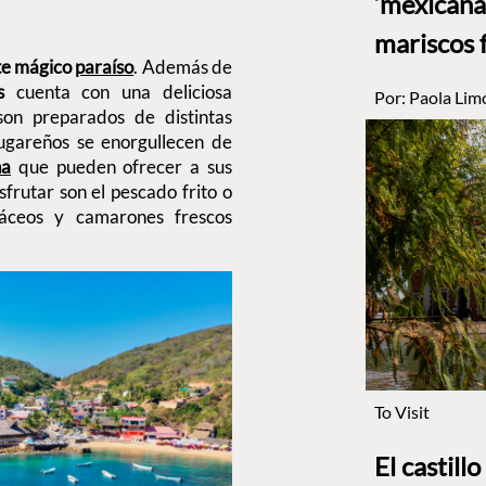
‘mexicana’
mariscos 
te mágico
paraíso
. Además de
s
cuenta con una deliciosa
Por:
Paola Lim
son preparados de distintas
lugareños se enorgullecen de
na
que pueden ofrecer a sus
isfrutar son el pescado frito o
stáceos y camarones frescos
To Visit
El castill