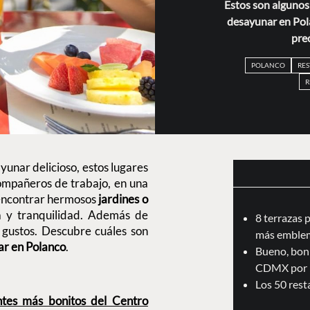
Estos son algunos 
desayunar en Pola
pre
POLANCO
RE
R
yunar delicioso, estos lugares
compañeros de trabajo, en una
s encontrar hermosos
jardines o
a y tranquilidad. Además de
8 terrazas 
s gustos. Descubre cuáles son
más emblem
r en Polanco
.
Bueno, boni
CDMX por 
Los 50 res
ntes más bonitos del Centro