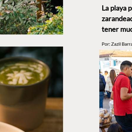
La playa 
zarandead
tener muc
Por:
Zazil Barr