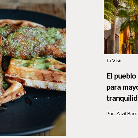
To Visit
El pueblo
para mayo
tranquili
Por:
Zazil Barr