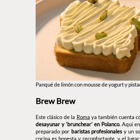
Panqué de limón con mousse de yogurt y pist
Brew Brew
Este clásico de la
Roma
ya también cuenta co
desayunar y ‘brunchear’ en Polanco
. Aquí e
preparado por
baristas profesionales
y un s
cocina es honesta y reconfortante, y el lugar