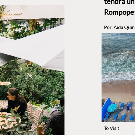
tendrá un
Rompope: 
Por:
Aída Quin
To Visit