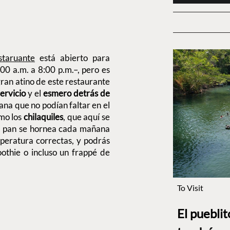
taruante
está abierto para
00 a.m. a 8:00 p.m.–, pero es
ran atino de este restaurante
ervicio
y el
esmero detrás de
ñana que no podían faltar en el
omo los
chilaquiles
, que aquí se
El pan se hornea cada mañana
mperatura correctas, y podrás
thie o incluso un frappé de
To Visit
El puebli