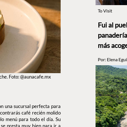
To Visit
Fui al pu
panadería
más acog
Por:
Elena Egui
ache. Foto: @aunacafe.mx
n una sucursal perfecta para
ncontrarás café recién molido
olo menú para todo el día. Su
 se presta muy bien para ir a