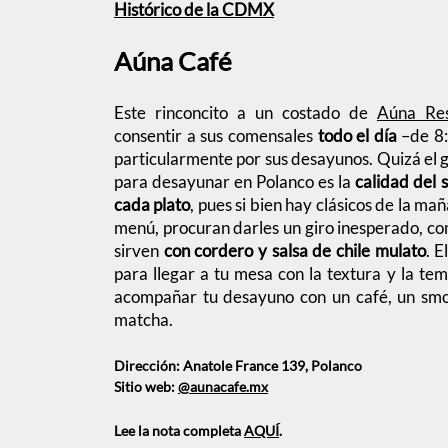
Histórico de la CDMX
Aúna Café
Este rinconcito a un costado de
Aúna Res
consentir a sus comensales
todo el día
–de 8:
particularmente por sus desayunos. Quizá el g
para desayunar en Polanco es la
calidad del s
cada plato
, pues si bien hay clásicos de la ma
menú, procuran darles un giro inesperado, c
sirven
con cordero y salsa de chile mulato
. 
para llegar a tu mesa con la textura y la te
acompañar tu desayuno con un café, un smoo
matcha.
Dirección: Anatole France 139, Polanco
Sitio web:
@aunacafe.mx
Lee la nota completa
AQUÍ
.