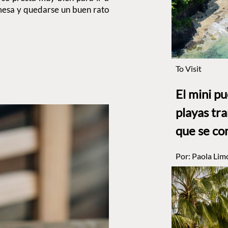
mesa y quedarse un buen rato
To Visit
El mini p
playas tr
que se co
Por:
Paola Lim