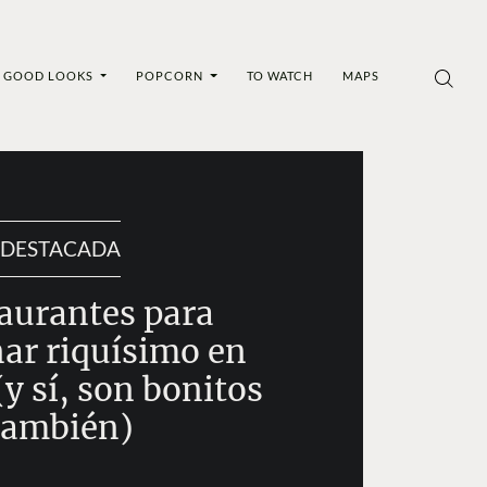
GOOD LOOKS
POPCORN
TO WATCH
MAPS
DESTACADA
taurantes para
ar riquísimo en
y sí, son bonitos
también)