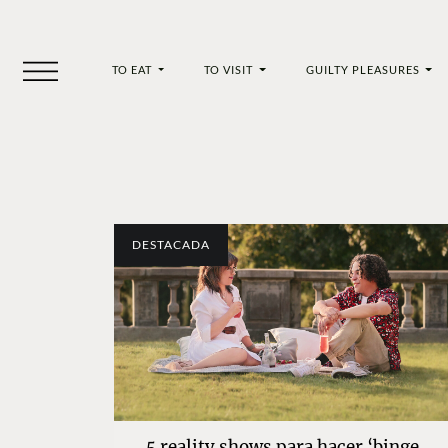
TO EAT
TO VISIT
GUILTY PLEASURES
DESTACADA
5 reality shows para hacer ‘binge