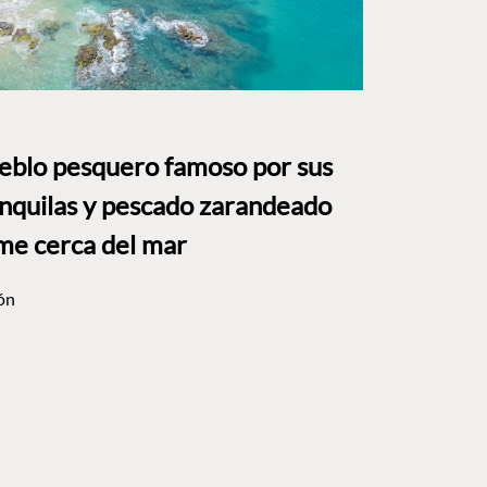
ueblo pesquero famoso por sus
anquilas y pescado zarandeado
me cerca del mar
ón