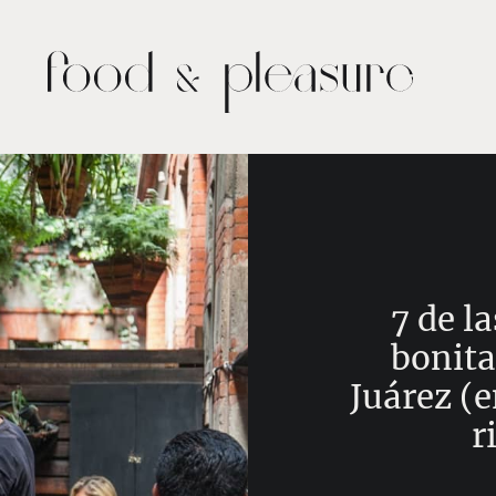
7 de l
bonita
Juárez (
r