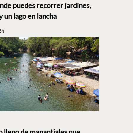
e puedes recorrer jardines,
y un lago en lancha
ón
to lleno de manantiales que