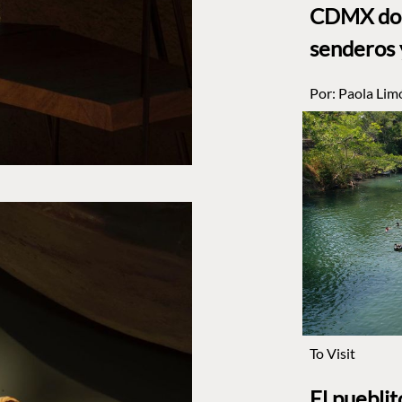
CDMX dond
senderos 
Por:
Paola Lim
To Visit
El puebli