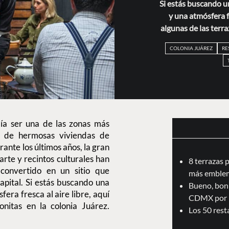
Si estás buscando u
y una atmósfera fr
algunas de las terra
COLONIA JUÁREZ
RE
olía ser una de las zonas más
a de hermosas viviendas de
rante los últimos años, la gran
arte y recintos culturales han
8 terrazas 
 convertido en un sitio que
más emblem
apital. Si estás buscando una
Bueno, boni
era fresca al aire libre, aquí
CDMX por 
nitas en la colonia Juárez.
Los 50 res