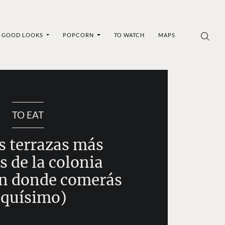
GOOD LOOKS
POPCORN
TO WATCH
MAPS
TO EAT
as terrazas más
s de la colonia
en donde comerás
iquísimo)