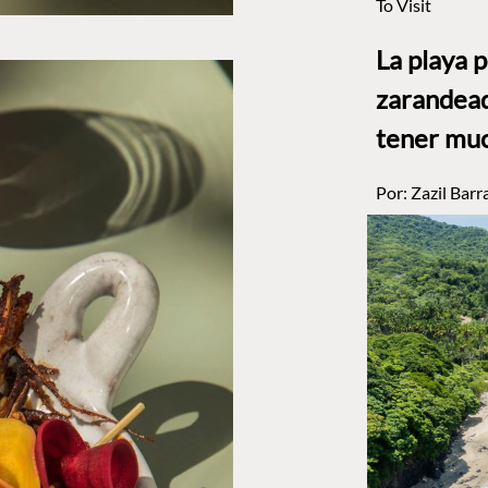
To Visit
La playa 
zarandead
tener muc
Por:
Zazil Barr