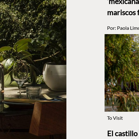
‘mexicana’
mariscos 
Por:
Paola Lim
To Visit
El castill