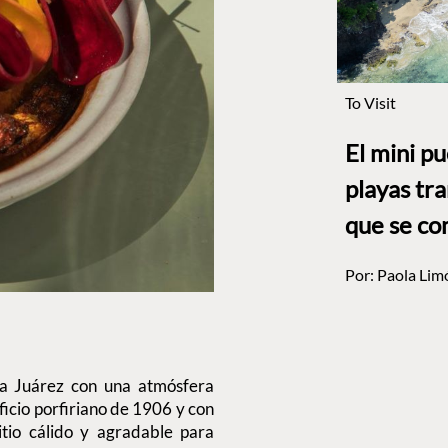
To Visit
El mini p
playas tr
que se co
Por:
Paola Lim
ia Juárez con una atmósfera
icio porfiriano de 1906 y con
itio cálido y agradable para