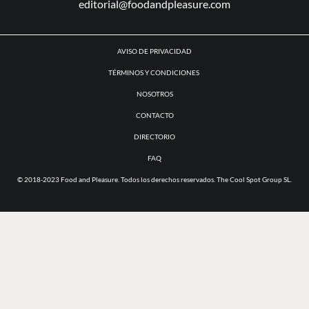
ANÚNCIATE CON NOSOTROS
zazil.barragan@foodandpleasure.com
CONTACTO EDITORIAL
editorial@foodandpleasure.com
AVISO DE PRIVACIDAD
TÉRMINOS Y CONDICIONES
NOSOTROS
CONTACTO
DIRECTORIO
FAQ
© 2018-2023 Food and Pleasure. Todos los derechos reservados. The Cool Spot Group SL.