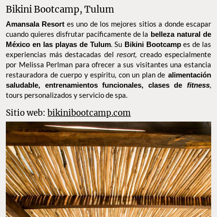
FOTO: SERSANA
TE PUEDE INTERESAR: ¿Hacer ejercicio te resulta aburrido?
Bikla cambiará eso para siempre
Bikini Bootcamp, Tulum
Amansala Resort
es uno de los mejores sitios a donde escapar
cuando quieres disfrutar pacíficamente de la
belleza natural de
México en las playas de Tulum
. Su
Bikini Bootcamp
es de las
experiencias más destacadas del
resort,
creado especialmente
por Melissa Perlman para ofrecer a sus visitantes una estancia
restauradora de cuerpo y espíritu, con un plan de
alimentación
saludable, entrenamientos funcionales, clases de
fitness
, tours
personalizados y servicio de spa.
Sitio web:
bikinibootcamp.com