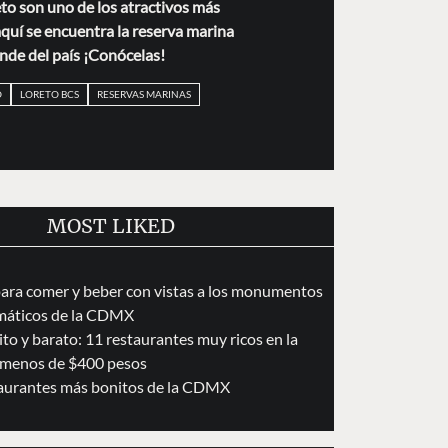
eto son uno de los atractivos más
aquí se encuentra la reserva marina
nde del país ¡Conócelas!
O
LORETO BCS
RESERVAS MARINAS
MOST LIKED
para comer y beber con vistas a los monumentos
áticos de la CDMX
to y barato: 11 restaurantes muy ricos en la
menos de $400 pesos
taurantes más bonitos de la CDMX