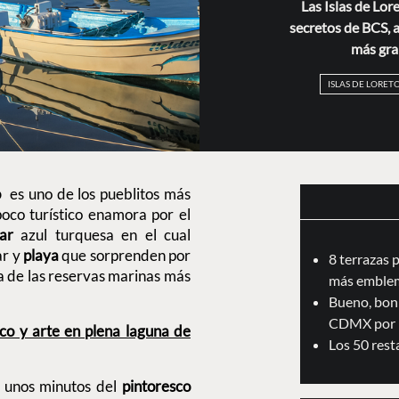
Las Islas de Lor
secretos de BCS, 
más gra
ISLAS DE LORET
o
es uno de los pueblitos más
poco turístico enamora por el
ar
azul turquesa en el cual
ar y
playa
que sorprenden por
8 terrazas 
na de las reservas marinas más
más emblem
Bueno, boni
CDMX por 
co y arte en plena laguna de
Los 50 res
o unos minutos del
pintoresco