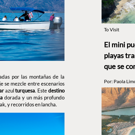
To Visit
El mini p
playas tr
que se co
das por las montañas de la
Por:
Paola Lim
aje se mezcle entre escenarios
ar
azul
turquesa
. Este
destino
na
dorada y un más profundo
ak, y recorridos en lancha.