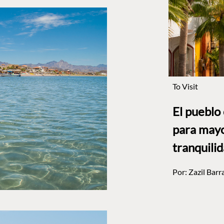
To Visit
El pueblo
para mayo
tranquili
Por:
Zazil Barr