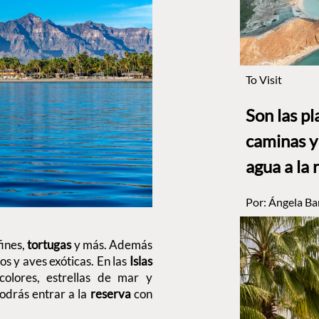
To Visit
Son las p
caminas y 
agua a la 
Por:
Ángela Ba
fines,
tortugas
y más. Además
os y aves exóticas. En las
Islas
olores, estrellas de mar y
odrás entrar a la
reserva
con