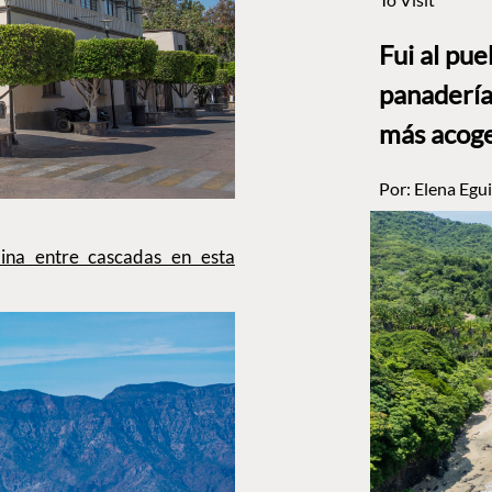
Fui al pu
panadería
más acog
Por:
Elena Egui
mina entre cascadas en esta