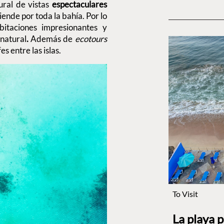
ural de vistas
espectaculares
iende por toda la bahía. Por lo
bitaciones impresionantes y
 natural
.
Además de
ecotours
es entre las islas.
To Visit
La playa 