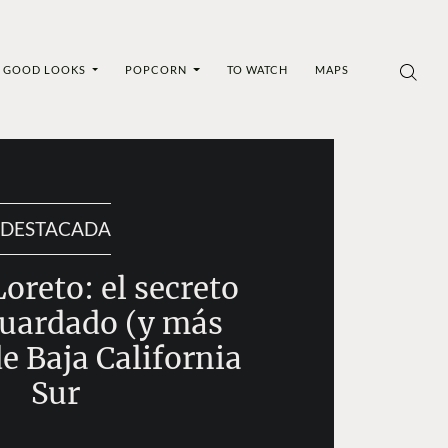
GOOD LOOKS
POPCORN
TO WATCH
MAPS
DESTACADA
Loreto: el secreto
uardado (y más
e Baja California
Sur