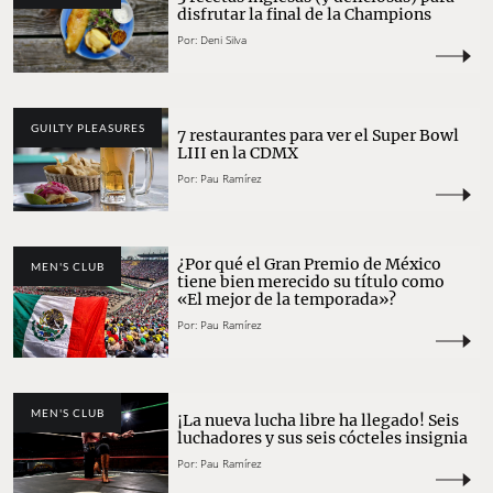
disfrutar la final de la Champions
Por:
Deni Silva
GUILTY PLEASURES
7 restaurantes para ver el Super Bowl
LIII en la CDMX
Por:
Pau Ramírez
¿Por qué el Gran Premio de México
MEN'S CLUB
tiene bien merecido su título como
«El mejor de la temporada»?
Por:
Pau Ramírez
MEN'S CLUB
¡La nueva lucha libre ha llegado! Seis
luchadores y sus seis cócteles insignia
Por:
Pau Ramírez