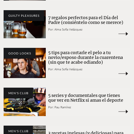
GUILTY PLEASURES
7 regalos perfectos para el Día del
Padre (consiéntelo como se merece)
Por:
Alma Sofía Velázquez
5 tips para cortarle el pelo a tu
GOOD LOOKS
novio/esposo durante la cuarentena
(sin que te acabe odiando)
Por:
Alma Sofía Velázquez
MEN'S CLUB
5 series y documentales que tienes
que ver en Netflix si amas el deporte
Por:
Pau Ramírez
MEN'S CLUB
3 recetas inglesas (y deliciosas) para