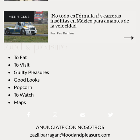
¡No todo es Fórmula 1! 5 carreras
MEN'S CLUB
insólitas en México para amantes de
la velocidad
Por:
Pau Ramírez
To Eat
To Visit
Guilty Pleasures
Good Looks
Popcorn
To Watch
Maps
ANÚNCIATE CON NOSOTROS
zazil.barragan@foodandpleasure.com